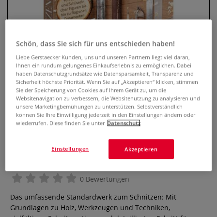
Schön, dass Sie sich für uns entschieden haben!
Liebe Gerstaecker Kunden, uns und unseren Partnern liegt viel daran,
Ihnen ein rundum gelungenes Einkaufserlebnis zu ermöglichen. Dabei
haben Datenschutzgrundsätze wie Datensparsamkeit, Transparenz und
Sicherheit höchste Priorität. Wenn Sie auf „Akzeptieren“ klicken, stimmen
Sie der Speicherung von Cookies auf Ihrem Gerät zu, um die
Websitenavigation zu verbessern, die Websitenutzung zu analysieren und
unsere Marketingbemühungen zu unterstützen. Selbstverständlich
können Sie Ihre Einwilligung jederzeit in den Einstellungen ändern oder
Schnitzen: Alles über Werkzeuge
wiederrufen. Diese finden Sie unter
Datenschutz
und Techniken. Von Löffeln und
Schüsseln über Figuren bis hin zu
Einstellungen
Akzeptieren
filigranen Ornamenten
0 Bewertungen
Das umfassende Standardwerk zum Schnitzen: Mit
Grundlagen zu Holz, Werkzeugen und Techniken,