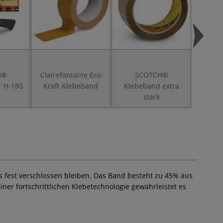
H®
Clairefontaine Eco
SCOTCH®
3M™
r H-180
Kraft Klebeband
Klebeband extra
Kl
stark
ns fest verschlossen bleiben. Das Band besteht zu 45% aus
iner fortschrittlichen Klebetechnologie gewährleistet es