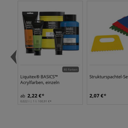
80 Farben
Liquitex® BASICS™
Strukturspachtel-Se
Acrylfarben, einzeln
2,22 €
2,07 €
ab
0,022 l | 1 l:
100,91 €