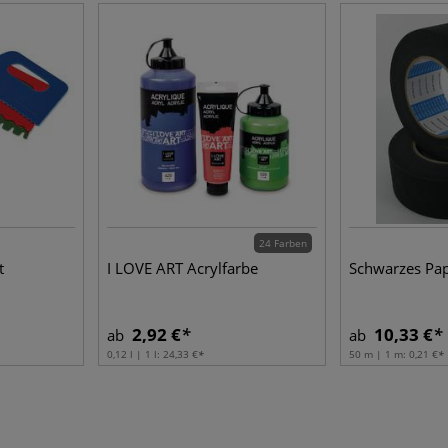
24 Farben
t
I LOVE ART Acrylfarbe
Schwarzes Pap
2,92 €
10,33 €
ab
ab
0,12 l | 1 l:
24,33 €
50 m | 1 m:
0,21 €