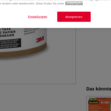
Das Scotch® Box 
n ändern oder wiederrufen. Diese finden Sie unter
Datenschutz
Haftung und eine
Inhalt, feuchtigk
Einstellungen
Akzeptieren
Versand und Lag
Das könnte