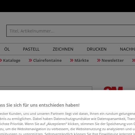
ÖL
PASTELL
ZEICHNEN
DRUCKEN
NACHH
Kataloge
Clairefontaine
Märkte
Newsletter
Scotch® 
ss Sie sich für uns entschieden haben!
Verpack
aecker Kunden, uns und unseren Partnern liegt viel daran, Ihnen ein rundum gelungen
ebnis zu ermöglichen. Dabei haben Datenschutzgrundsätze wie Datensparsamkeit, Tra
öchste Priorität. Wenn Sie auf „Akzeptieren“ klicken, stimmen Sie der Speicherung von 
 zu, um die Websitenavigation zu verbessern, die Websitenutzung zu analysieren und 
mühungen zu unterstützen. Selbstverständlich können Sie Ihre Einwilligung jederzeit 