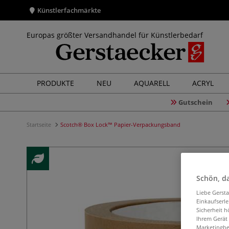
Künstlerfachmärkte
Europas größter Versandhandel für Künstlerbedarf
PRODUKTE
NEU
AQUARELL
ACRYL
Gutschein
Startseite
Scotch® Box Lock™ Papier-Verpackungsband
Schön, da
Liebe Gerst
Einkaufserl
Sicherheit h
Ihrem Gerät
Marketingbe