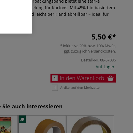
Lock™ Papier-Verpackungsband bietet eine starke
 sichere Versiegelung für Kartons. Mit 45% bio-basiertem
eitsbeständig und leicht per Hand abreißbar – ideal für
erung.
Mehr
5,50 €
inklusive 20% bzw. 10% MwSt,
ggf. zuzüglich
Versandkosten
.
Bestell-Nr.
08-67086
Auf Lager.
In den Warenkorb
Artikel auf den Merkzettel
 Sie auch interessieren