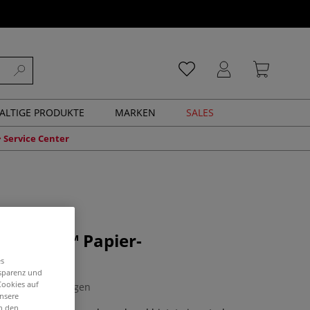
ALTIGE PRODUKTE
MARKEN
SALES
Service Center
Box Lock™ Papier-
ungsband
es
nsparenz und
Cookies auf
0 Bewertungen
unsere
in den