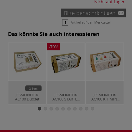
Nicht auf Lager.
Bitte benachrichtigen
Artikel auf den Merkzettel
Das könnte Sie auch interessieren
-70%
2 Sets
JESMONITE®
JESMONITE®
JESMONITE®
AC100 Duoset
AC100 STARTER
AC100 KIT MINI
KIT, Dekoschale
25,
Weihnachtszwerg