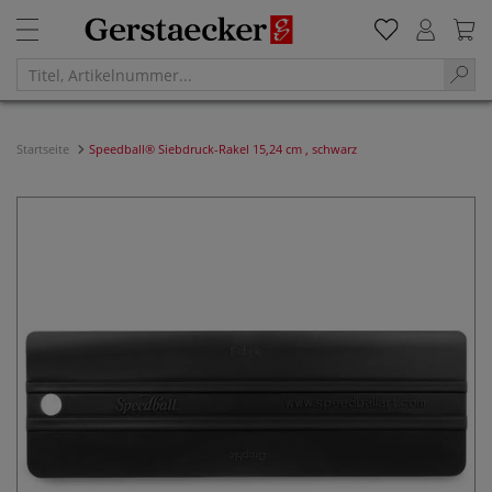
Startseite
Speedball® Siebdruck-Rakel 15,24 cm , schwarz