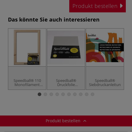
Produkt bestellen
Das könnte Sie auch interessieren
Speedball® 110
Speedball®
Speedball®
Monofilament
Druckfolie
Siebdruckanleitung
Drucksieb
transparent
Te
Produkt bestellen