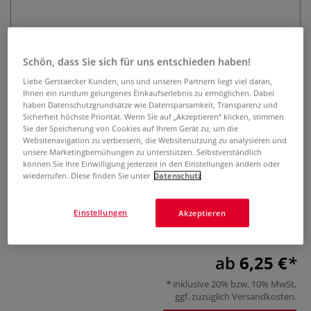
Schön, dass Sie sich für uns entschieden haben!
Liebe Gerstaecker Kunden, uns und unseren Partnern liegt viel daran,
Ihnen ein rundum gelungenes Einkaufserlebnis zu ermöglichen. Dabei
haben Datenschutzgrundsätze wie Datensparsamkeit, Transparenz und
Speedball® Siebdruck-Rakel 15,24
Sicherheit höchste Priorität. Wenn Sie auf „Akzeptieren“ klicken, stimmen
Sie der Speicherung von Cookies auf Ihrem Gerät zu, um die
cm , schwarz
Websitenavigation zu verbessern, die Websitenutzung zu analysieren und
unsere Marketingbemühungen zu unterstützen. Selbstverständlich
können Sie Ihre Einwilligung jederzeit in den Einstellungen ändern oder
0 Bewertungen
wiederrufen. Diese finden Sie unter
Datenschutz
Beidseitig verwendbarer Speedball® Siebdruck-Rakel aus
schwarzem Kunststoff mit 15,24 cm Breite und komfortabler
Einstellungen
Akzeptieren
Griffzone.
Mehr
ab
6,25 €
inklusive 20% bzw. 10% MwSt,
ggf. zuzüglich
Versandkosten
.