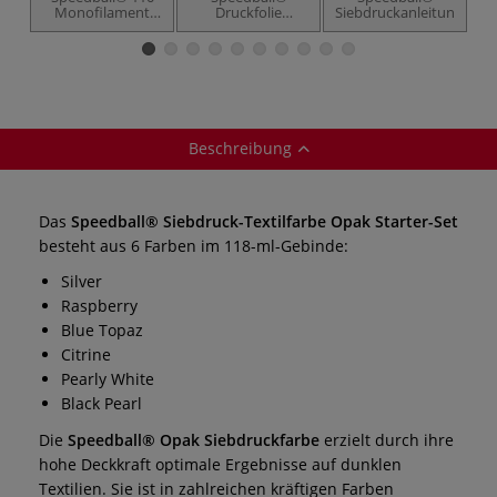
Monofilament
Druckfolie
Siebdruckanleitung
Drucksieb
transparent
Te
Beschreibung
Das
Speedball® Siebdruck-Textilfarbe Opak Starter-Set
besteht aus 6 Farben im 118-ml-Gebinde:
Silver
Raspberry
Blue Topaz
Citrine
Pearly White
Black Pearl
Die
Speedball® Opak Siebdruckfarbe
erzielt durch ihre
hohe Deckkraft optimale Ergebnisse auf dunklen
Textilien. Sie ist in zahlreichen kräftigen Farben