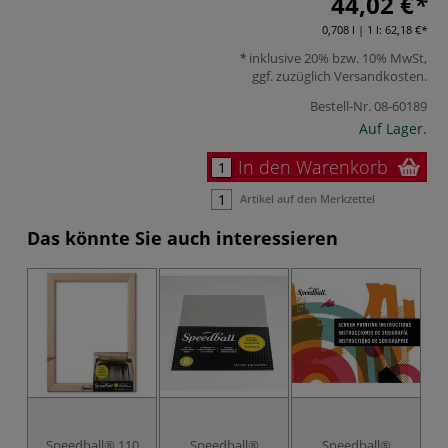
44,02 €
0,708 l | 1 l:
62,18 €
inklusive 20% bzw. 10% MwSt,
ggf. zuzüglich
Versandkosten
.
Bestell-Nr.
08-60189
Auf Lager.
In den Warenkorb
Artikel auf den Merkzettel
Das könnte Sie auch interessieren
Speedball® 110
Speedball®
Speedball®