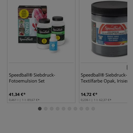
10 
Speedball® Siebdruck-
Speedball® Siebdruck-
Fotoemulsion Set
Textilfarbe Opak, Irisiere
41,34 €
14,72 €
0,461 l | 1 l:
89,67 €
0,236 l | 1 l:
62,37 €