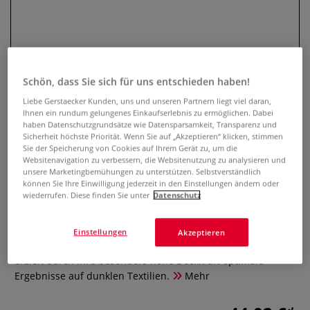
Schön, dass Sie sich für uns entschieden haben!
Liebe Gerstaecker Kunden, uns und unseren Partnern liegt viel daran,
Ihnen ein rundum gelungenes Einkaufserlebnis zu ermöglichen. Dabei
haben Datenschutzgrundsätze wie Datensparsamkeit, Transparenz und
Sicherheit höchste Priorität. Wenn Sie auf „Akzeptieren“ klicken, stimmen
Sie der Speicherung von Cookies auf Ihrem Gerät zu, um die
Speedball® Siebdruck-Textilfarbe
Websitenavigation zu verbessern, die Websitenutzung zu analysieren und
Opak, Starter-Set
unsere Marketingbemühungen zu unterstützen. Selbstverständlich
können Sie Ihre Einwilligung jederzeit in den Einstellungen ändern oder
wiederrufen. Diese finden Sie unter
Datenschutz
0 Bewertungen
6 Farben im 118-ml-Gebinde: Silver, Raspberry, Blue Topaz,
Einstellungen
Akzeptieren
Citrine, Pearly White, Black Pearl. Opak Siebdruckfarbe
erzielt durch ihre besonders hohe Deckkraft optimale
Ergebnisse auf dunklen Textilien.
Mehr