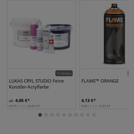
72 Farben
84 
LUKAS CRYL STUDIO Feine
FLAME™ ORANGE
Künstler-Acrylfarbe
4,05 €
4,13 €
ab
0,075 l | 1 l:
54,00 €
0,40 l | 1 l:
10,33 €