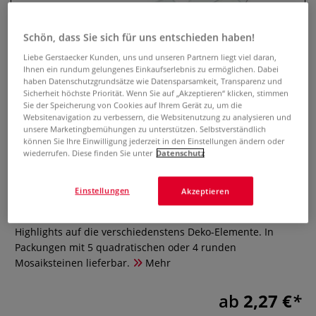
Schön, dass Sie sich für uns entschieden haben!
Liebe Gerstaecker Kunden, uns und unseren Partnern liegt viel daran,
Ihnen ein rundum gelungenes Einkaufserlebnis zu ermöglichen. Dabei
haben Datenschutzgrundsätze wie Datensparsamkeit, Transparenz und
Sicherheit höchste Priorität. Wenn Sie auf „Akzeptieren“ klicken, stimmen
Sie der Speicherung von Cookies auf Ihrem Gerät zu, um die
Websitenavigation zu verbessern, die Websitenutzung zu analysieren und
unsere Marketingbemühungen zu unterstützen. Selbstverständlich
können Sie Ihre Einwilligung jederzeit in den Einstellungen ändern oder
wiederrufen. Diese finden Sie unter
Datenschutz
Spiegelmosaik selbstklebend
0 Bewertungen
Einstellungen
Akzeptieren
Setzen Sie mit dem selbstklebenden Spiegelmosaik
Highlights auf die verschiedenstens Deko-Elemente. In
Packungen mit 5 quadratischen oder 4 runden
Mosaiksteinen lieferbar.
Mehr
ab
2,27 €