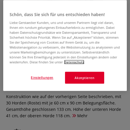
Schön, dass Sie sich für uns entschieden haben!
Liebe Gerstaecker Kunden, uns und unseren Partnern liegt viel daran,
Ihnen ein rundum gelungenes Einkaufserlebnis zu ermöglichen. Dabei
haben Datenschutzgrundsätze wie Datensparsamkeit, Transparenz und
Sicherheit höchste Priorität. Wenn Sie auf „Akzeptieren“ klicken, stimmen
Sie der Speicherung von Cookies auf Ihrem Gerät zu, um die
Websitenavigation zu verbessern, die Websitenutzung zu analysieren und
unsere Marketingbemühungen zu unterstützen. Selbstverständlich
können Sie Ihre Einwilligung jederzeit in den Einstellungen ändern oder
wiederrufen. Diese finden Sie unter
Datenschutz
Stapeltrockner 60 x 90 cm, 30
Roste
Einstellungen
Akzeptieren
0 Bewertungen
Konstruktion wie auf der vorherigen Seite beschrieben, mit
30 Horden (Roste) mit je 60 cm x 90 cm Belegungsfläche.
Gesamthöhe geschlossen 133 cm. Höhe der unteren Horde
41 cm, der oberen Horde 118 cm.
Mehr