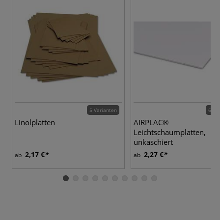
5 Varianten
6 Va
Linolplatten
AIRPLAC®
Leichtschaumplatten,
unkaschiert
2,17 €
2,27 €
ab
ab