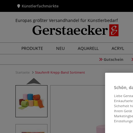
Künstlerfachmärkte
Europas größter Versandhandel für Künstlerbedarf
PRODUKTE
NEU
AQUARELL
ACRYL
Gutschein
Startseite
Staufen® Krepp-Band Sortiment
Schön, da
Liebe Gerst
Einkaufserl
Sicherheit h
Ihrem Gerät
Marketingbe
Einstellunge