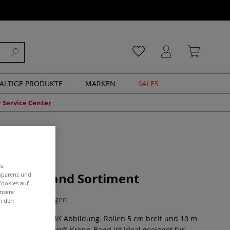
ALTIGE PRODUKTE
MARKEN
SALES
Service Center
es
 Krepp-Band Sortiment
nsparenz und
Cookies auf
unsere
0 Bewertungen
in den
 in 8 Farben gemäß Abbildung. Rollen 5 cm breit und 10 m
flammbar. Staufen® Krepp-Band ist ideal geeignet für