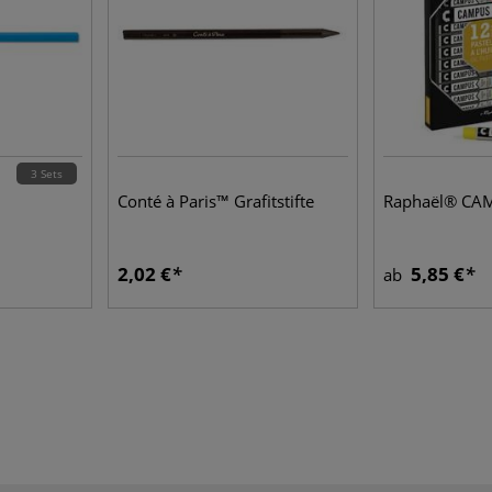
3 Sets
Conté à Paris™ Grafitstifte
Raphaël® CAM
2,02 €
5,85 €
ab