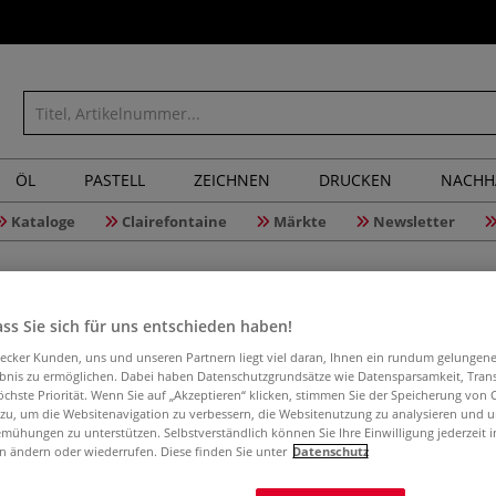
ÖL
PASTELL
ZEICHNEN
DRUCKEN
NACHH
Kataloge
Clairefontaine
Märkte
Newsletter
ss Sie sich für uns entschieden haben!
aecker Kunden, uns und unseren Partnern liegt viel daran, Ihnen ein rundum gelungen
Staufen®
ebnis zu ermöglichen. Dabei haben Datenschutzgrundsätze wie Datensparsamkeit, Tra
öchste Priorität. Wenn Sie auf „Akzeptieren“ klicken, stimmen Sie der Speicherung von 
 zu, um die Websitenavigation zu verbessern, die Websitenutzung zu analysieren und 
mühungen zu unterstützen. Selbstverständlich können Sie Ihre Einwilligung jederzeit 
n ändern oder wiederrufen. Diese finden Sie unter
Datenschutz
Inhalt 10 Rollen
lang, schwer ent