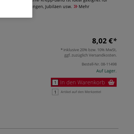
nachtsveranstaltungen, Jubiläen usw.
Mehr
8,02 €
inklusive 20% bzw. 10% MwSt,
ggf. zuzüglich
Versandkosten
.
Bestell-Nr.
08-11498
Auf Lager.
In den Warenkorb
Artikel auf den Merkzettel