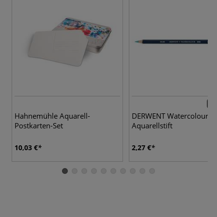
72 
Hahnemühle Aquarell-
DERWENT Watercolour
Postkarten-Set
Aquarellstift
10,03 €
2,27 €