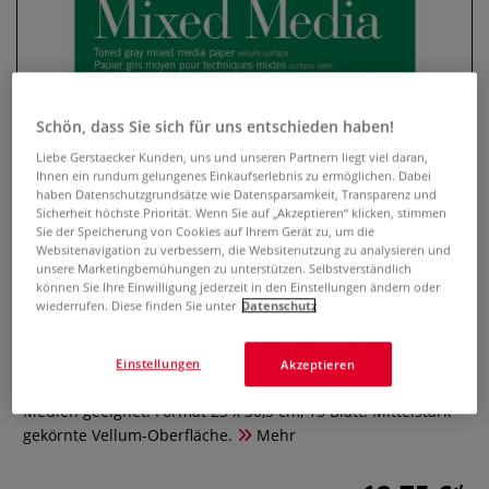
Schön, dass Sie sich für uns entschieden haben!
Liebe Gerstaecker Kunden, uns und unseren Partnern liegt viel daran,
Ihnen ein rundum gelungenes Einkaufserlebnis zu ermöglichen. Dabei
haben Datenschutzgrundsätze wie Datensparsamkeit, Transparenz und
Sicherheit höchste Priorität. Wenn Sie auf „Akzeptieren“ klicken, stimmen
Sie der Speicherung von Cookies auf Ihrem Gerät zu, um die
Strathmore® 400 Recycled Toned
Websitenavigation zu verbessern, die Websitenutzung zu analysieren und
Mixed Media Block, Grau
unsere Marketingbemühungen zu unterstützen. Selbstverständlich
können Sie Ihre Einwilligung jederzeit in den Einstellungen ändern oder
wiederrufen. Diese finden Sie unter
Datenschutz
0 Bewertungen
Mit kräftigem Papier (300 g/qm) im kühlen Grauton ideal für
Einstellungen
Akzeptieren
Trocken- sowie Nasstechniken mit hellen und dunklen
Medien geeignet. Format 23 x 30,5 cm, 15 Blatt. Mittelstark
gekörnte Vellum-Oberfläche.
Mehr