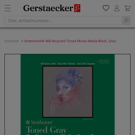
Startseite
Strathmore® 400 Recycled Toned Mixed Media Block, Grau