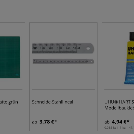
tte grün
Schneide-Stahllineal
UHU® HART Sp
Modellbaukle
3,78 €
4,94 €
ab
ab
0,035 kg | 1 kg:
141,