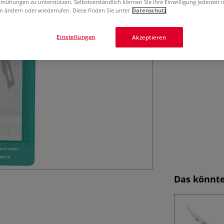
mühungen zu unterstützen. Selbstverständlich können Sie Ihre Einwilligung jederzeit 
Ersatzklingen 10
n ändern oder wiederrufen. Diese finden Sie unter
Datenschutz
Einstellungen
Akzeptieren
Das könnte