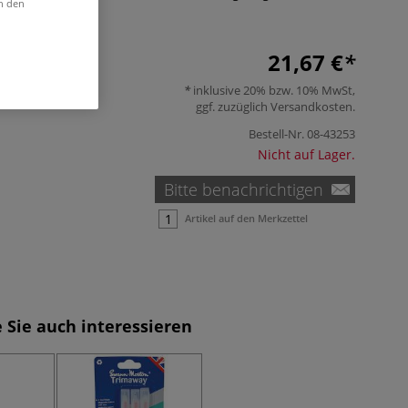
in den
A.
Mehr
21,67 €
inklusive 20% bzw. 10% MwSt,
ggf. zuzüglich
Versandkosten
.
Bestell-Nr.
08-43253
Nicht auf Lager.
Bitte benachrichtigen
Artikel auf den Merkzettel
 Sie auch interessieren