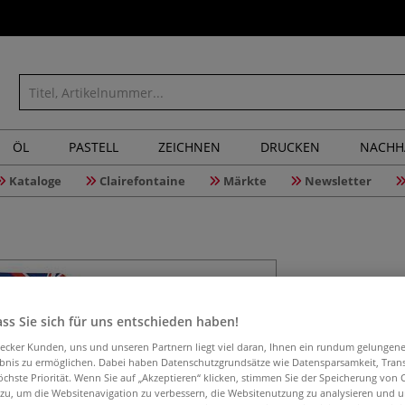
ÖL
PASTELL
ZEICHNEN
DRUCKEN
NACHH
Kataloge
Clairefontaine
Märkte
Newsletter
Swann Mor
Ersatzkli
ss Sie sich für uns entschieden haben!
aecker Kunden, uns und unseren Partnern liegt viel daran, Ihnen ein rundum gelungen
ebnis zu ermöglichen. Dabei haben Datenschutzgrundsätze wie Datensparsamkeit, Tra
Das Swann Morton 
öchste Priorität. Wenn Sie auf „Akzeptieren“ klicken, stimmen Sie der Speicherung von 
 zu, um die Websitenavigation zu verbessern, die Websitenutzung zu analysieren und 
einsetzbares Ska