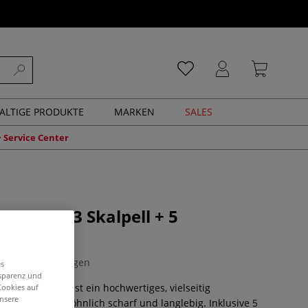
ALTIGE PRODUKTE
MARKEN
SALES
Service Center
ton Nr.3 Skalpell + 5
ngen 10A
0 Bewertungen
es
nsparenz und
Skalpell Nr.3 ist ein hochwertiges, vielseitig
Cookies auf
unsere
lpell. Außergewöhnlich scharf und langlebig. Inklusive 5