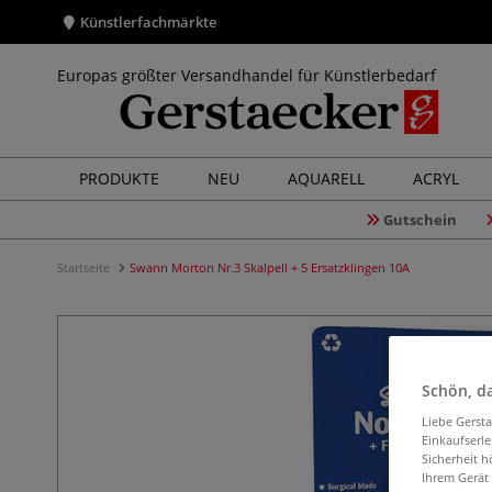
Künstlerfachmärkte
Europas größter Versandhandel für Künstlerbedarf
PRODUKTE
NEU
AQUARELL
ACRYL
Gutschein
Startseite
Swann Morton Nr.3 Skalpell + 5 Ersatzklingen 10A
Schön, da
Liebe Gerst
Einkaufserl
Sicherheit h
Ihrem Gerät