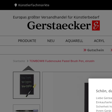
Künstlerfachmärkte
Europas größter Versandhandel für Künstlerbedarf
PRODUKTE
NEU
AQUARELL
ACRYL
Gutschein
Startseite
TOMBOW® Fudenosuke Pastel Brush Pen, einzeln
Schön, da
Liebe Gerst
Einkaufserl
Sicherheit h
Ihrem Gerät