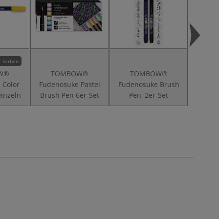
1 Farben
W®
TOMBOW®
TOMBOW®
T
 Color
Fudenosuke Pastel
Fudenosuke Brush
Fuden
einzeln
Brush Pen 6er-Set
Pen, 2er-Set