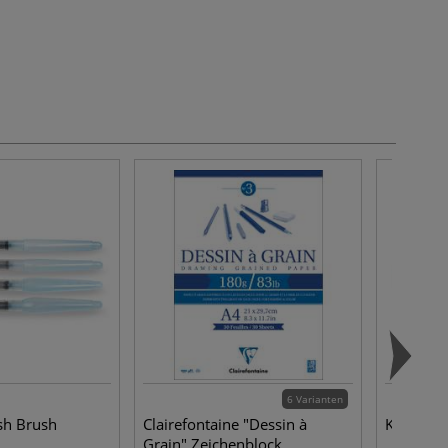
6 Varianten
sh Brush
Clairefontaine "Dessin à
Klebekne
Grain" Zeichenblock