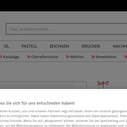
ÖL
PASTELL
ZEICHNEN
DRUCKEN
NACHH
Kataloge
Clairefontaine
Märkte
Newsletter
TOMBOW® 
ss Sie sich für uns entschieden haben!
einzeln
aecker Kunden, uns und unseren Partnern liegt viel daran, Ihnen ein rundum gelungen
ebnis zu ermöglichen. Dabei haben Datenschutzgrundsätze wie Datensparsamkeit, Tra
öchste Priorität. Wenn Sie auf „Akzeptieren“ klicken, stimmen Sie der Speicherung von 
 zu, um die Websitenavigation zu verbessern, die Websitenutzung zu analysieren und 