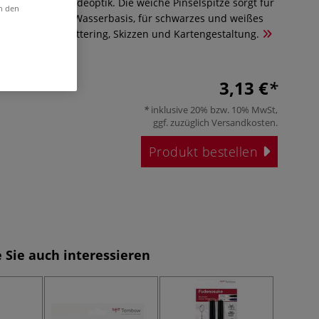
arbtöne mit Kreideoptik. Die weiche Pinselspitze sorgt für
in den
reiten. Tinte auf Wasserbasis, für schwarzes und weißes
 Ideal für Handlettering, Skizzen und Kartengestaltung.
3,13 €
inklusive 20% bzw. 10% MwSt,
ggf. zuzüglich
Versandkosten
.
Produkt bestellen
 Sie auch interessieren