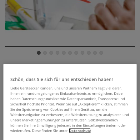
Talens ECOLINE® Brush Pen
Marker 10er-Sets
Schön, dass Sie sich für uns entschieden haben!
Liebe Gerstaecker Kunden, uns und unseren Partnern liegt viel daran,
0 Bewertungen
Ihnen ein rundum gelungenes Einkaufserlebnis zu ermöglichen. Dabei
haben Datenschutzgrundsätze wie Datensparsamkeit, Transparenz und
Der beliebte Brush Pen in zahlreichen 10er-Sets mit
Sicherheit höchste Priorität. Wenn Sie auf „Akzeptieren“ klicken, stimmen
Sie der Speicherung von Cookies auf Ihrem Gerät zu, um die
verschiedenen thematischen Farbsortierungen. Dank der
Websitenavigation zu verbessern, die Websitenutzung zu analysieren und
reinen Rezeptur auf der Basis von Farbstoffen und Gummi
unsere Marketingbemühungen zu unterstützen. Selbstverständlich
Arabicum sind die Farben besonders klar und brillant.
können Sie Ihre Einwilligung jederzeit in den Einstellungen ändern oder
wiederrufen. Diese finden Sie unter
Datenschutz
Mehr