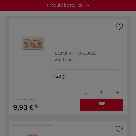
Produkt bestellen
Bestell-Nr.
08-30820
Auf Lager.
128 g
-
+
1 kg:
77,58 €
9,93 €