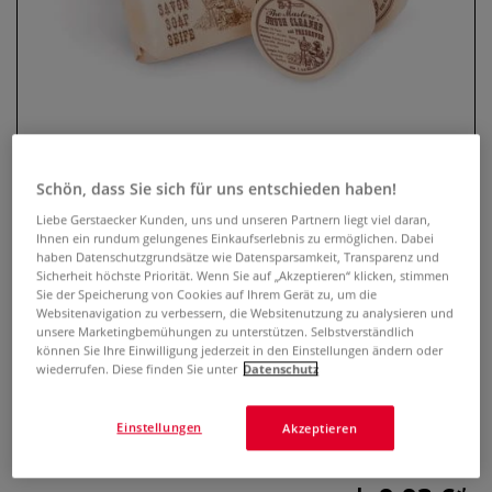
Schön, dass Sie sich für uns entschieden haben!
Liebe Gerstaecker Kunden, uns und unseren Partnern liegt viel daran,
Ihnen ein rundum gelungenes Einkaufserlebnis zu ermöglichen. Dabei
The Masters Hand- und
haben Datenschutzgrundsätze wie Datensparsamkeit, Transparenz und
Pinselreiniger
Sicherheit höchste Priorität. Wenn Sie auf „Akzeptieren“ klicken, stimmen
Sie der Speicherung von Cookies auf Ihrem Gerät zu, um die
Websitenavigation zu verbessern, die Websitenutzung zu analysieren und
3 Bewertungen
unsere Marketingbemühungen zu unterstützen. Selbstverständlich
können Sie Ihre Einwilligung jederzeit in den Einstellungen ändern oder
Für den künstlerischen Bereich hergestellt, reinigt die The
wiederrufen. Diese finden Sie unter
Datenschutz
Masters Hand- und Pinselreiniger wirkungsvoll Hände und
Pinsel. Lieferbar in Dosen zu 28,3 g, 75 g und 717,1 g oder
Einstellungen
Akzeptieren
als Stückseife zu 128 g.
Mehr