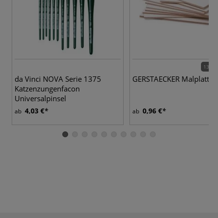
13 Va
da Vinci NOVA Serie 1375
GERSTAECKER Malplatten
Katzenzungenfacon
Universalpinsel
4,03 €
0,96 €
ab
ab