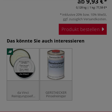
ab
9,93 €
0,128 kg | 1 kg:
77,58 €
inklusive 20% bzw. 10% MwSt,
ggf. zuzüglich
Versandkosten
.
Produkt bestellen
Das könnte Sie auch interessieren
da Vinci
GERSTAECKER
Reinigungsseife
Pinselreiniger
Serie 4433 in
Metallrunddose