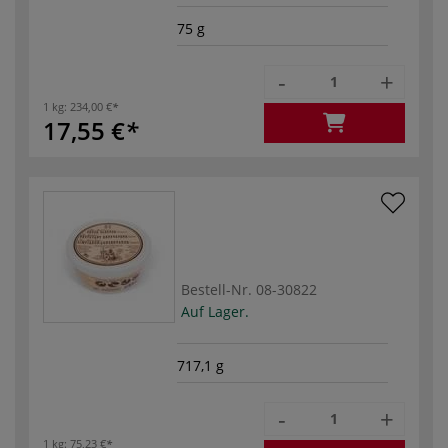
75 g
-
+
1 kg:
234,00 €
17,55 €
Bestell-Nr.
08-30822
Auf Lager.
717,1 g
-
+
1 kg:
75,23 €