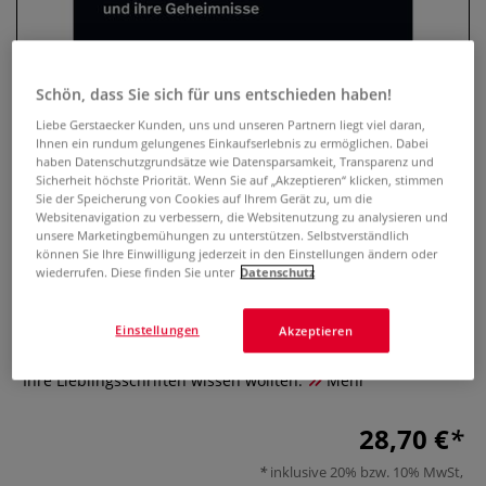
Schön, dass Sie sich für uns entschieden haben!
Liebe Gerstaecker Kunden, uns und unseren Partnern liegt viel daran,
Ihnen ein rundum gelungenes Einkaufserlebnis zu ermöglichen. Dabei
haben Datenschutzgrundsätze wie Datensparsamkeit, Transparenz und
Sicherheit höchste Priorität. Wenn Sie auf „Akzeptieren“ klicken, stimmen
Sie der Speicherung von Cookies auf Ihrem Gerät zu, um die
Websitenavigation zu verbessern, die Websitenutzung zu analysieren und
unsere Marketingbemühungen zu unterstützen. Selbstverständlich
Typisch Typo
können Sie Ihre Einwilligung jederzeit in den Einstellungen ändern oder
wiederrufen. Diese finden Sie unter
Datenschutz
0 Bewertungen
Einstellungen
Von den Autoren des weltweit beliebten Typografen-
Akzeptieren
Podcasts »"The Type Pod". Alles, was Sie schon immer über
Ihre Lieblingsschriften wissen wollten.
Mehr
28,70 €
inklusive 20% bzw. 10% MwSt,