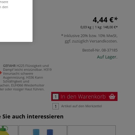
unsere
in den
4,44 €
0,03 kg | 1 kg:
148,00 €
inklusive 20% bzw. 10% MwSt,
ggf. zuzüglich
Versandkosten
.
Bestell-Nr.
08-37185
Auf Lager.
GEFAHR
H225 Flüssigkeit und
Dampf leicht entzündbar.
H319
Verursacht schwere
Augenreizung.
H336 Kann
Schläfrigkeit und
achen.
EUH066 Wiederholter
er oder rissiger Haut führen.
In den Warenkorb
Artikel auf den Merkzettel
 Sie auch interessieren