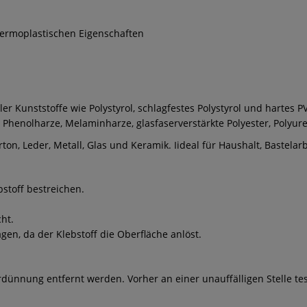
thermoplastischen Eigenschaften
r Kunststoffe wie Polystyrol, schlagfestes Polystyrol und hartes PV
r Phenolharze, Melaminharze, glasfaserverstärkte Polyester, Polyu
arton, Leder, Metall, Glas und Keramik. Iideal für Haushalt, Bastel
bstoff bestreichen.
ht.
en, da der Klebstoff die Oberfläche anlöst.
rdünnung entfernt werden. Vorher an einer unauffälligen Stelle te