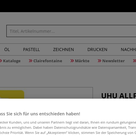
ÖL
PASTELL
ZEICHNEN
DRUCKEN
NACHH
Kataloge
Clairefontaine
Märkte
Newsletter
UHU ALLP
ss Sie sich für uns entschieden haben!
Kraftvoller, tran
aecker Kunden, uns und unseren Partnern liegt viel daran, Ihnen ein rundum gelungen
einsetzbar im Ha
ebnis zu ermöglichen. Dabei haben Datenschutzgrundsätze wie Datensparsamkeit, Tra
Der harte Klebef
öchste Priorität. Wenn Sie auf „Akzeptieren“ klicken, stimmen Sie der Speicherung von 