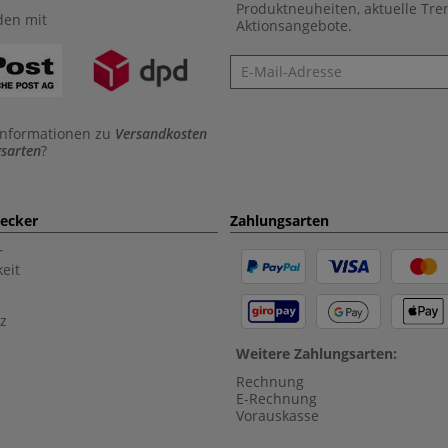
Produktneuheiten, aktuelle Tr
den mit
Aktionsangebote.
Newsletter
Informationen zu
Versandkosten
sarten
?
aecker
Zahlungsarten
r
eit
z
Weitere Zahlungsarten:
Rechnung
E-Rechnung
Vorauskasse