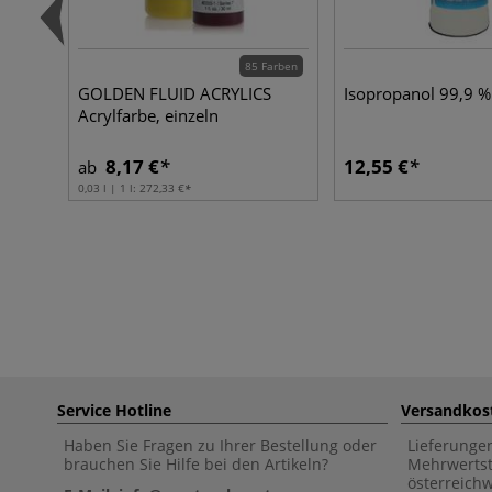
85 Farben
GOLDEN FLUID ACRYLICS
Isopropanol 99,9 %
Acrylfarbe, einzeln
8,17 €
12,55 €
ab
0,03 l | 1 l:
272,33 €
Service Hotline
Versandkos
Haben Sie Fragen zu Ihrer Bestellung oder
Lieferunge
brauchen Sie Hilfe bei den Artikeln?
Mehrwertst
österreich