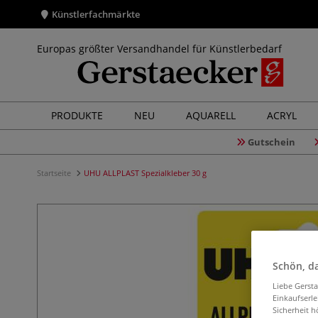
Künstlerfachmärkte
Europas größter Versandhandel für Künstlerbedarf
PRODUKTE
NEU
AQUARELL
ACRYL
Gutschein
Startseite
UHU ALLPLAST Spezialkleber 30 g
Schön, da
Liebe Gerst
Einkaufserl
Sicherheit h