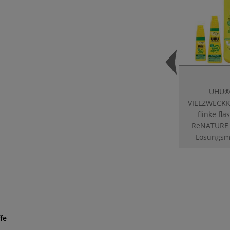
UHU
VIELZWECK
flinke fla
ReNATURE
Lösungsmi
fe