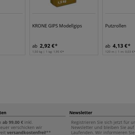
KRONE GIPS Modellgips
Putzrollen
2,92 €
4,13 €
ab
ab
1,50 kg | 1 kg:
1,95 €
120 m | 1 m:
0,03 €
ten
Newsletter
n
ab 99,00 €
inkl.
Registrieren Sie sich jetzt für 
euer verschicken wir
Newsletter und bleiben Sie au
weit
versandkostenfrei!
**
Laufenden. Wir informieren Sie