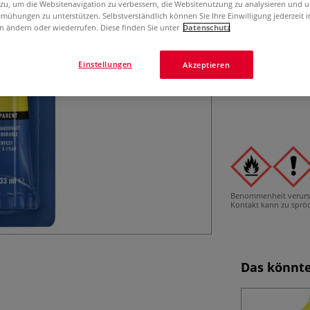
 zu, um die Websitenavigation zu verbessern, die Websitenutzung zu analysieren und 
Mehr
mühungen zu unterstützen. Selbstverständlich können Sie Ihre Einwilligung jederzeit 
n ändern oder wiederrufen. Diese finden Sie unter
Datenschutz
Einstellungen
Akzeptieren
Benommenheit verurs
Kontakt kann zu spröd
Das könnte