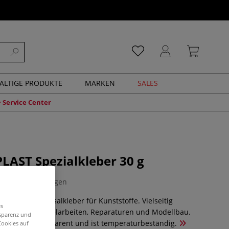
ALTIGE PRODUKTE
MARKEN
SALES
Service Center
LAST Spezialkleber 30 g
0 Bewertungen
sparenter Universalkleber für Kunststoffe. Vielseitig
es
ushalt, für Bastelarbeiten, Reparaturen und Modellbau.
nsparenz und
ilm bleibt transparent und ist temperaturbeständig.
Cookies auf