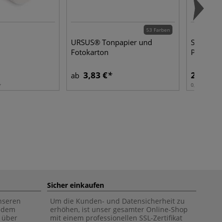
53 Farben
URSUS® Tonpapier und
SARAL® W
Fotokarton
Papier, f
3,83 €
24,04 €
ab
0,279 m² | 1
Sicher einkaufen
unseren
Um die Kunden- und Datensicherheit zu
f dem
erhöhen, ist unser gesamter Online-Shop
 über
mit einem professionellen SSL-Zertifikat