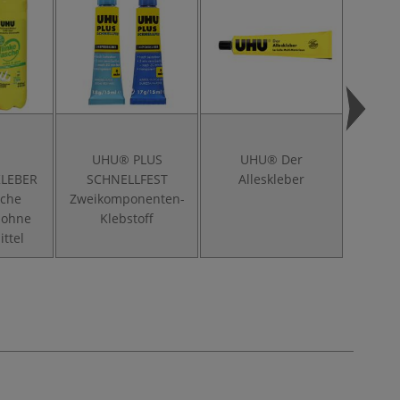
®
UHU® PLUS
UHU® Der
UHU® 
KLEBER
SCHNELLFEST
Alleskleber
sche
Zweikomponenten-
 ohne
Klebstoff
ttel