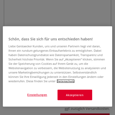
Schön, dass Sie sich für uns entschieden haben!
UNI PAINT Lackmarker PX-30
Liebe Gerstaecker Kunden, uns und unseren Partnern liegt viel daran,
Ihnen ein rundum gelungenes Einkaufserlebnis zu ermöglichen. Dabei
haben Datenschutzgrundsätze wie Datensparsamkeit, Transparenz und
0 Bewertungen
Sicherheit höchste Priorität. Wenn Sie auf „Akzeptieren“ klicken, stimmen
Sie der Speicherung von Cookies auf Ihrem Gerät zu, um die
Der UNI PAINT Lackmarker PX-30 hat eine breite,
Websitenavigation zu verbessern, die Websitenutzung zu analysieren und
abgeschrägte Spitze. Strichstärke 4 mm – 8,5 mm. Für
unsere Marketingbemühungen zu unterstützen. Selbstverständlich
nahezu alle Oberflächen geeignet, wasserfest und lichtecht.
können Sie Ihre Einwilligung jederzeit in den Einstellungen ändern oder
wiederrufen. Diese finden Sie unter
Datenschutz
Farbe verläuft und verblasst nicht.
Mehr
5,99 €
Einstellungen
Akzeptieren
inklusive 20% bzw. 10% MwSt,
ggf. zuzüglich
Versandkosten
.