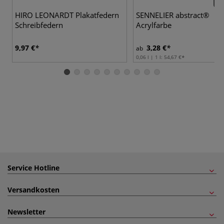
60 
HIRO LEONARDT Plakatfedern
SENNELIER abstract®
Schreibfedern
Acrylfarbe
9,97 €
3,28 €
ab
0,06 l | 1 l:
54,67 €
Service Hotline
Versandkosten
Newsletter