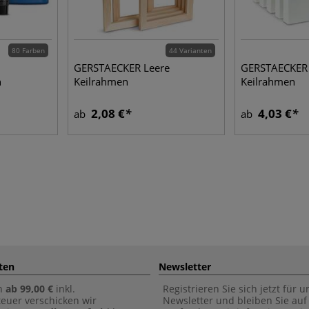
80 Farben
44 Varianten
GERSTAECKER Leere
GERSTAECKER 
n
Keilrahmen
Keilrahmen
2,08 €
4,03 €
ab
ab
ten
Newsletter
n
ab 99,00 €
inkl.
Registrieren Sie sich jetzt für 
euer verschicken wir
Newsletter und bleiben Sie au