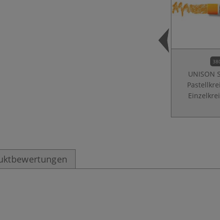
38
UNISON S
Pastellkr
Einzelkre
uktbewertungen