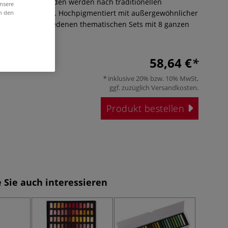
oft-Pastellkreiden werden nach traditionellen
unsere
Hand hergestellt. Hochpigmentiert mit außergewöhnlicher
in den
ältlich in verschiedenen thematischen Sets mit 8 ganzen
r
58,64 €
inklusive 20% bzw. 10% MwSt,
ggf. zuzüglich
Versandkosten
.
Produkt bestellen
 Sie auch interessieren