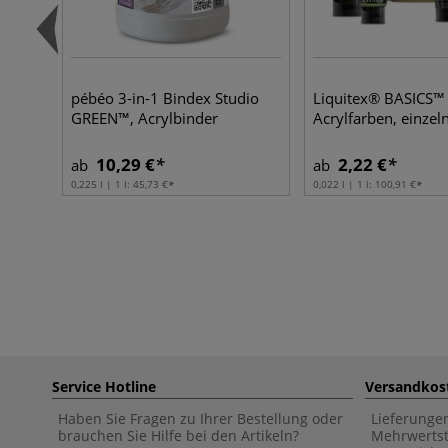
pébéo 3-in-1 Bindex Studio
Liquitex® BASICS™
GREEN™, Acrylbinder
Acrylfarben, einzel
10,29 €
2,22 €
ab
ab
0,225 l | 1 l:
45,73 €
0,022 l | 1 l:
100,91 €
Service Hotline
Versandkos
Haben Sie Fragen zu Ihrer Bestellung oder
Lieferunge
brauchen Sie Hilfe bei den Artikeln?
Mehrwertst