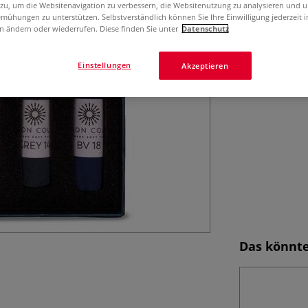
UNISON COLOUR S
 zu, um die Websitenavigation zu verbessern, die Websitenutzung zu analysieren und 
Rezepturen von 
mühungen zu unterstützen. Selbstverständlich können Sie Ihre Einwilligung jederzeit 
n ändern oder wiederrufen. Diese finden Sie unter
Datenschutz
Leuchtkraft. Erh
Pastellen.
Meh
Einstellungen
Akzeptieren
Das könnte