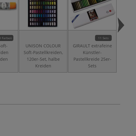
0 Farben
11 Sets
oft-
UNISON COLOUR
GIRAULT extrafeine
eiden
Soft-Pastellkreiden,
Künstler-
Pastell
iden
120er-Set, halbe
Pastellkreide 25er-
Kreiden
Sets