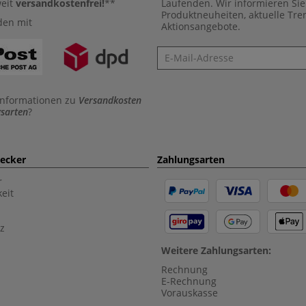
weit
versandkostenfrei!
**
Laufenden. Wir informieren Sie
Produktneuheiten, aktuelle Tr
den mit
Aktionsangebote.
Newsletter
Informationen zu
Versandkosten
sarten
?
aecker
Zahlungsarten
r
eit
z
Weitere Zahlungsarten:
Rechnung
E-Rechnung
Vorauskasse