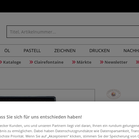
ÖL
PASTELL
ZEICHNEN
DRUCKEN
NACHH
Kataloge
Clairefontaine
Märkte
Newsletter
UNISON C
Sets, gan
ss Sie sich für uns entschieden haben!
aecker Kunden, uns und unseren Partnern liegt viel daran, Ihnen ein rundum gelungen
ebnis zu ermöglichen. Dabei haben Datenschutzgrundsätze wie Datensparsamkeit, Tra
öchste Priorität. Wenn Sie auf „Akzeptieren“ klicken, stimmen Sie der Speicherung von 