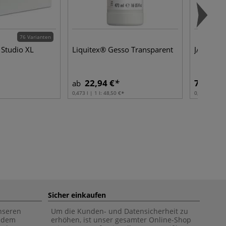
76 Varianten
Studio XL
Liquitex® Gesso Transparent
JAXELL® 
22,94 €
7,87 €
ab
0,473 l | 1 l:
48,50 €
0,40 l | 1 l:
1
Sicher einkaufen
unseren
Um die Kunden- und Datensicherheit zu
f dem
erhöhen, ist unser gesamter Online-Shop