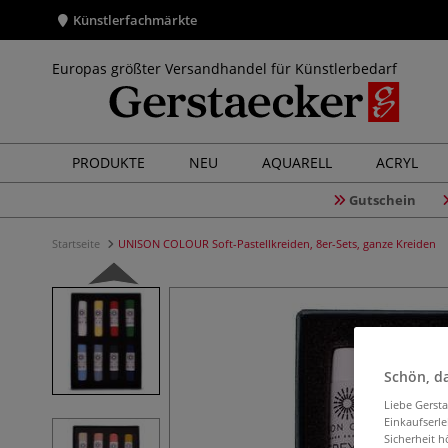
Künstlerfachmärkte
Europas größter Versandhandel für Künstlerbedarf
PRODUKTE
NEU
AQUARELL
ACRYL
Gutschein
Startseite
UNISON COLOUR Soft-Pastellkreiden, 8er-Sets, ganze Kreiden
Schön, da
Liebe Gerst
Einkaufserl
Sicherheit h