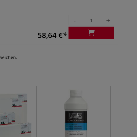
-
+
58,64 €
weichen.