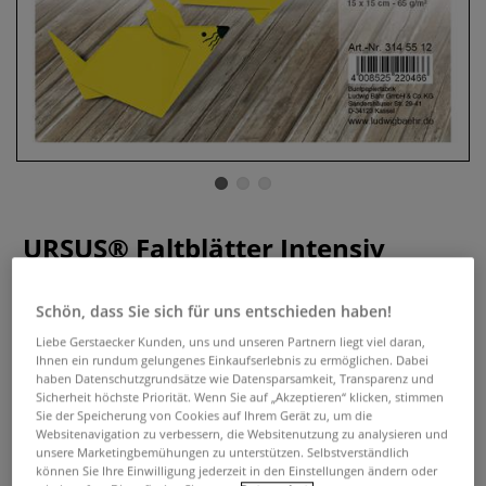
URSUS® Faltblätter Intensiv
0 Bewertungen
Schön, dass Sie sich für uns entschieden haben!
Die URSUS® Faltblätter intensiv bieten vielseitiges und
Liebe Gerstaecker Kunden, uns und unseren Partnern liegt viel daran,
farbenfrohes Tonpapier (100 Blatt, 15 cm x 15 cm, 65 g/qm)
Ihnen ein rundum gelungenes Einkaufserlebnis zu ermöglichen. Dabei
in durchgefärbten, intensiven Farben. Ideal für Origami,
haben Datenschutzgrundsätze wie Datensparsamkeit, Transparenz und
Sicherheit höchste Priorität. Wenn Sie auf „Akzeptieren“ klicken, stimmen
Grußkarten, Collagen und mehr. Perfekt für kreative Kunst-
Sie der Speicherung von Cookies auf Ihrem Gerät zu, um die
und Hobby-Projekte.
Mehr
Websitenavigation zu verbessern, die Websitenutzung zu analysieren und
unsere Marketingbemühungen zu unterstützen. Selbstverständlich
können Sie Ihre Einwilligung jederzeit in den Einstellungen ändern oder