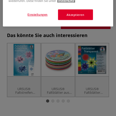
3,78 €
wiederrufen. Diese finden Sie unter
Datenschutz
inklusive 20% bzw. 10% MwSt,
ggf. zuzüglich
Versandkosten
.
Einstellungen
Akzeptieren
Produkt bestellen
Das könnte Sie auch interessieren
URSUS®
URSUS®
URSUS®
Faltstreifen
Faltblätter aus
Faltblätter
Fröbelsterne
Plakatpapier
Transparentpapier
"Retro 2"
Sortimente