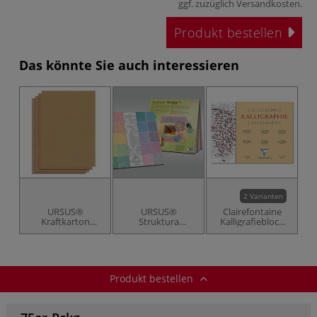
ggf. zuzüglich
Versandkosten
.
Produkt bestellen
Das könnte Sie auch interessieren
2 Varianten
URSUS®
URSUS®
Clairefontaine
Kraftkarton
Struktura
Kalligrafieblock
Natura, sortiert
"Vintage 1 und 2"
aus Japan-Papier
Scrapbook paper,
Sortiment
Produkt bestellen