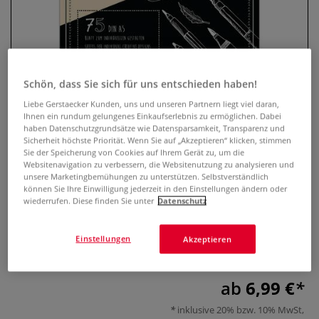
Schön, dass Sie sich für uns entschieden haben!
Liebe Gerstaecker Kunden, uns und unseren Partnern liegt viel daran,
Ihnen ein rundum gelungenes Einkaufserlebnis zu ermöglichen. Dabei
haben Datenschutzgrundsätze wie Datensparsamkeit, Transparenz und
Sicherheit höchste Priorität. Wenn Sie auf „Akzeptieren“ klicken, stimmen
Sie der Speicherung von Cookies auf Ihrem Gerät zu, um die
URSUS® Handlettering-Block
Websitenavigation zu verbessern, die Websitenutzung zu analysieren und
unsere Marketingbemühungen zu unterstützen. Selbstverständlich
können Sie Ihre Einwilligung jederzeit in den Einstellungen ändern oder
0 Bewertungen
wiederrufen. Diese finden Sie unter
Datenschutz
200/210 g/qm, 75 Blatt, 3 verschiedene Farben optimal für
Handlettering, Kartengestaltung und Scrapbooking
Einstellungen
Akzeptieren
geeignet. Erhältlich in verschiedenen Formaten.
Mehr
ab
6,99 €
inklusive 20% bzw. 10% MwSt,