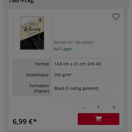
75er-Pckg.
Bestell-Nr.
08-64963
Auf Lager.
Format
14,8 cm x 21 cm, DIN A5
Grammatur
200 g/m²
Formatart
Block (1-seitig geleimt)
(Papier)
-
+
6,99 €