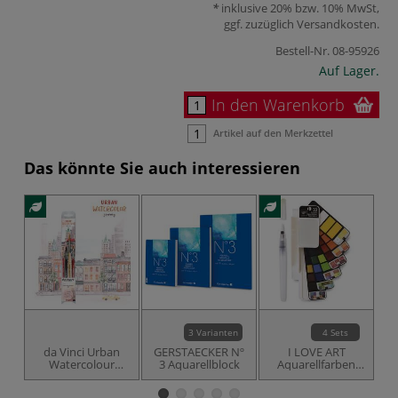
inklusive 20% bzw. 10% MwSt,
ggf. zuzüglich
Versandkosten
.
Bestell-Nr.
08-95926
Auf Lager.
In den Warenkorb
Artikel auf den Merkzettel
Das könnte Sie auch interessieren
3 Varianten
4 Sets
da Vinci Urban
GERSTAECKER Nº
I LOVE ART
G
Watercolour
3 Aquarellblock
Aquarellfarben
3
Journey Set 5601
Fächer-Set