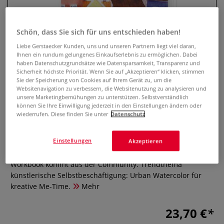
Schön, dass Sie sich für uns entschieden haben!
Liebe Gerstaecker Kunden, uns und unseren Partnern liegt viel daran,
Ihnen ein rundum gelungenes Einkaufserlebnis zu ermöglichen. Dabei
haben Datenschutzgrundsätze wie Datensparsamkeit, Transparenz und
Sicherheit höchste Priorität. Wenn Sie auf „Akzeptieren“ klicken, stimmen
Sie der Speicherung von Cookies auf Ihrem Gerät zu, um die
Websitenavigation zu verbessern, die Websitenutzung zu analysieren und
unsere Marketingbemühungen zu unterstützen. Selbstverständlich
können Sie Ihre Einwilligung jederzeit in den Einstellungen ändern oder
Urban Watercolor Workbook
wiederrufen. Diese finden Sie unter
Datenschutz
0 Bewertungen
Einstellungen
Akzeptieren
Neuer Kreativstoff für Fans der Reihe: Wunsch nach dem
Workbook kommt aus der Community. Trendthema
künstlerische Selbstbeschäftigung: Urban Watercolor für
kreative Me-Time.
Mehr
23,70 €