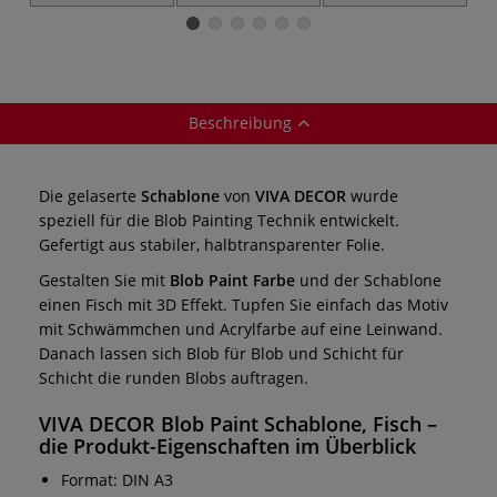
Schablone BLOB
S
PAINT,
P
Regenschirm
Beschreibung
Die gelaserte
Schablone
von
VIVA DECOR
wurde
speziell für die Blob Painting Technik entwickelt.
Gefertigt aus stabiler, halbtransparenter Folie.
Gestalten Sie mit
Blob Paint Farbe
und der Schablone
einen Fisch mit 3D Effekt. Tupfen Sie einfach das Motiv
mit Schwämmchen und Acrylfarbe auf eine Leinwand.
Danach lassen sich Blob für Blob und Schicht für
Schicht die runden Blobs auftragen.
VIVA DECOR Blob Paint
Schablone, Fisch
–
die Produkt-Eigenschaften im Überblick
Format: DIN A3