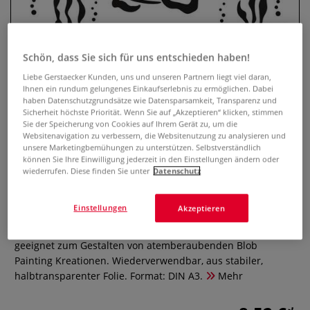
Schön, dass Sie sich für uns entschieden haben!
Liebe Gerstaecker Kunden, uns und unseren Partnern liegt viel daran,
Ihnen ein rundum gelungenes Einkaufserlebnis zu ermöglichen. Dabei
haben Datenschutzgrundsätze wie Datensparsamkeit, Transparenz und
Sicherheit höchste Priorität. Wenn Sie auf „Akzeptieren“ klicken, stimmen
Sie der Speicherung von Cookies auf Ihrem Gerät zu, um die
Websitenavigation zu verbessern, die Websitenutzung zu analysieren und
unsere Marketingbemühungen zu unterstützen. Selbstverständlich
VIVA DECOR Universal-Schablone
können Sie Ihre Einwilligung jederzeit in den Einstellungen ändern oder
BLOB PAINT, Fisch
wiederrufen. Diese finden Sie unter
Datenschutz
0 Bewertungen
Einstellungen
Akzeptieren
Die VIVA DECOR Blob Paint Universal-Schablone ist perfekt
geeignet zum Gestalten von atemberaubenden Blob
Painting Kreationen. Wiederverwendbar, aus stabiler,
halbtransparenter Folie. Format: DIN A3.
Mehr