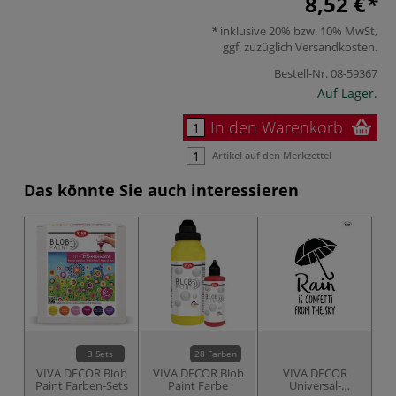
8,52 €
inklusive 20% bzw. 10% MwSt,
ggf. zuzüglich
Versandkosten
.
Bestell-Nr.
08-59367
Auf Lager.
In den Warenkorb
Artikel auf den Merkzettel
Das könnte Sie auch interessieren
3 Sets
28 Farben
VIVA DECOR Blob
VIVA DECOR Blob
VIVA DECOR
Paint Farben-Sets
Paint Farbe
Universal-