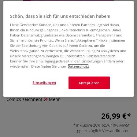
Schön, dass Sie sich für uns entschieden haben!
Liebe Gerstaecker Kunden, uns und unseren Partnern liegt viel daran,
Ihnen ein rundum gelungenes Einkaufserlebnis zu ermöglichen. Dabei
haben Datenschutzgrundsätze wie Datensparsamkeit, Transparenz und
Sicherheit höchste Priorität. Wenn Sie auf „Akzeptieren“ klicken, stimmen
Sie der Speicherung von Cookies auf Ihrem Gerät zu, um die
Websitenavigation zu verbessern, die Websitenutzung zu analysieren und
Vom Entwurf zum selbst
unsere Marketingbemühungen zu unterstützen. Selbstverständlich
gezeichneten Manga
können Sie Ihre Einwilligung jederzeit in den Einstellungen ändern oder
wiederrufen. Diese finden Sie unter
Datenschutz
0 Bewertungen
Einstellungen
Akzeptieren
Schritt für Schritt zum Manga-Style - mithilfe von einfachen
Anleitungen Blumen, Tiere, Menschen, Szenen oder ganze
Comics zeichnen!
Mehr
26,99 €
inklusive 20% bzw. 10% MwSt,
ggf. zuzüglich
Versandkosten
.