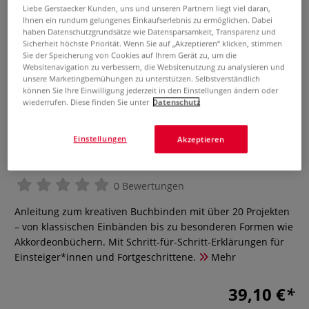
Liebe Gerstaecker Kunden, uns und unseren Partnern liegt viel daran,
Ihnen ein rundum gelungenes Einkaufserlebnis zu ermöglichen. Dabei
haben Datenschutzgrundsätze wie Datensparsamkeit, Transparenz und
Sicherheit höchste Priorität. Wenn Sie auf „Akzeptieren“ klicken, stimmen
Sie der Speicherung von Cookies auf Ihrem Gerät zu, um die
Websitenavigation zu verbessern, die Websitenutzung zu analysieren und
unsere Marketingbemühungen zu unterstützen. Selbstverständlich
können Sie Ihre Einwilligung jederzeit in den Einstellungen ändern oder
wiederrufen. Diese finden Sie unter
Datenschutz
Einstellungen
Akzeptieren
Von Hand gebunden
0 Bewertungen
Anleitung zum kreativen Buchbinden mit über 20 Projekten
– von klassischen Einbänden bis zu besonderen Formen wie
Akkordeonbüchern. Mit Schritt-für-Schritt-Erklärungen für
Einsteiger*innen und Fortgeschrittene.
Mehr
39,10 €