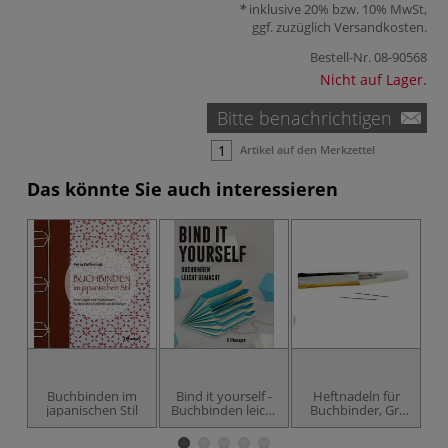
inklusive 20% bzw. 10% MwSt,
ggf. zuzüglich
Versandkosten
.
Bestell-Nr.
08-90568
Nicht auf Lager.
Bitte benachrichtigen
Artikel auf den Merkzettel
Das könnte Sie auch interessieren
Buchbinden im
Bind it yourself -
Heftnadeln für
Bu
japanischen Stil
Buchbinden leicht
Buchbinder, Gr.
gemacht
18