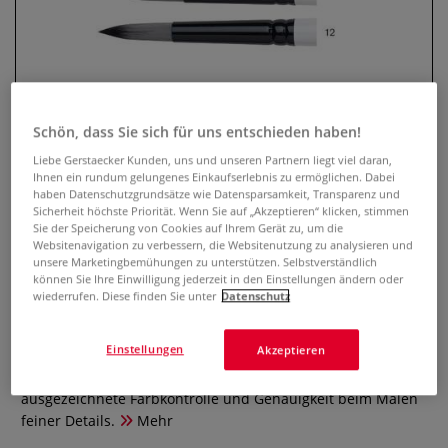
Schön, dass Sie sich für uns entschieden haben!
Liebe Gerstaecker Kunden, uns und unseren Partnern liegt viel daran,
Ihnen ein rundum gelungenes Einkaufserlebnis zu ermöglichen. Dabei
haben Datenschutzgrundsätze wie Datensparsamkeit, Transparenz und
Sicherheit höchste Priorität. Wenn Sie auf „Akzeptieren“ klicken, stimmen
WINSOR & NEWTON™ Artists
Sie der Speicherung von Cookies auf Ihrem Gerät zu, um die
Websitenavigation zu verbessern, die Websitenutzung zu analysieren und
Acrylic Acryl-Pinsel rund
unsere Marketingbemühungen zu unterstützen. Selbstverständlich
können Sie Ihre Einwilligung jederzeit in den Einstellungen ändern oder
0 Bewertungen
wiederrufen. Diese finden Sie unter
Datenschutz
Hochwertiger Acrylmalpinsel mit elastischen, formstabilen
Einstellungen
Akzeptieren
Synthetikfasern und einem anatomisch geformten Stiel für
entspanntes und präzises Malen. Ideal für eine
ausgezeichnete Farbkontrolle und Genauigkeit beim Malen
feiner Details.
Mehr