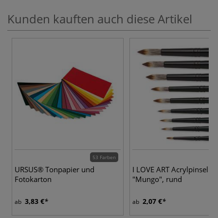
Kunden kauften auch diese Artikel
53 Farben
9 
URSUS® Tonpapier und
I LOVE ART Acrylpinsel
Fotokarton
"Mungo", rund
3,83 €
2,07 €
ab
ab