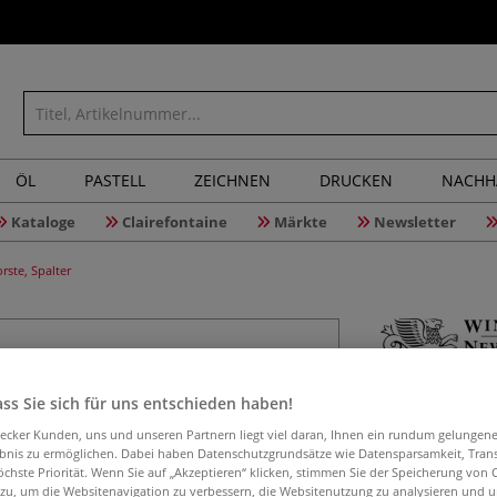
ÖL
PASTELL
ZEICHNEN
DRUCKEN
NACHH
Kataloge
Clairefontaine
Märkte
Newsletter
ste, Spalter
WINSOR &
ss Sie sich für uns entschieden haben!
synthetis
aecker Kunden, uns und unseren Partnern liegt viel daran, Ihnen ein rundum gelungen
ebnis zu ermöglichen. Dabei haben Datenschutzgrundsätze wie Datensparsamkeit, Tra
öchste Priorität. Wenn Sie auf „Akzeptieren“ klicken, stimmen Sie der Speicherung von 
 zu, um die Websitenavigation zu verbessern, die Websitenutzung zu analysieren und 