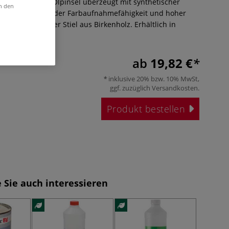
WTON Artists‘ Ölpinsel überzeugt mit synthetischer
in den
mit hervorragender Farbaufnahmefähigkeit und hoher
t. Ergonomischer Stiel aus Birkenholz. Erhältlich in
rößen.
Mehr
ab
19,82 €
inklusive 20% bzw. 10% MwSt,
ggf. zuzüglich
Versandkosten
.
Produkt bestellen
 Sie auch interessieren