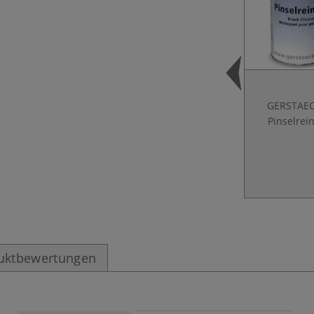
GERSTAE
Pinselrei
uktbewertungen