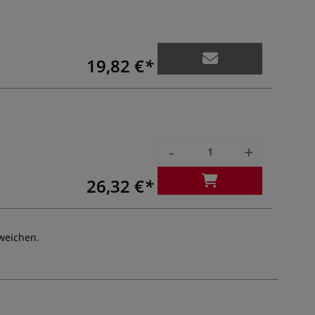
19,82 €
-
+
26,32 €
weichen.