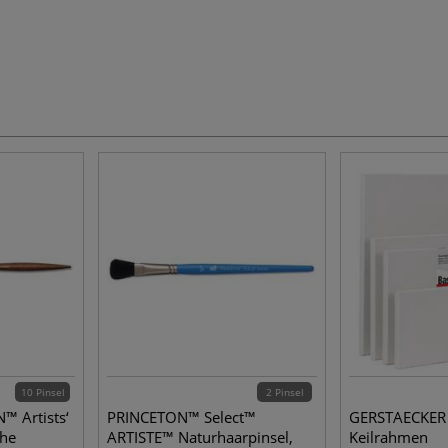
10 Pinsel
2 Pinsel
 Artists‘
PRINCETON™ Select™
GERSTAECKER 
che
ARTISTE™ Naturhaarpinsel,
Keilrahmen