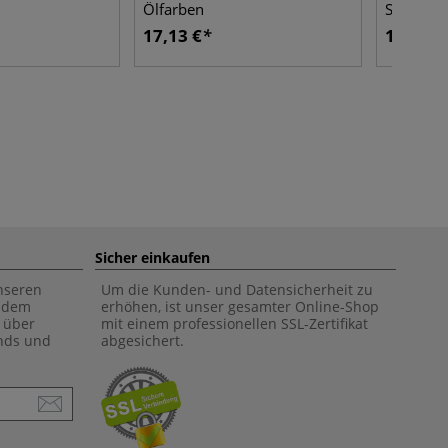
Ölfarben
Schweine
17,13 €
13,82 €
Sicher einkaufen
unseren
Um die Kunden- und Datensicherheit zu
f dem
erhöhen, ist unser gesamter Online-Shop
 über
mit einem professionellen SSL-Zertifikat
ends und
abgesichert.