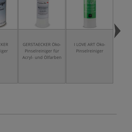
CKER
GERSTAECKER Öko-
I LOVE ART Öko-
W
niger
Pinselreiniger für
Pinselreiniger
NEWTO
Acryl- und Ölfarben
Ö
syn
Schw
fl