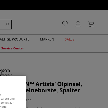
ALTIGE PRODUKTE
MARKEN
SALES
Service Center
 NEWTON™ Artists‘ Ölpinsel,
che Schweineborste, Spalter
es
nsparenz und
0 Bewertungen
Cookies auf
unsere