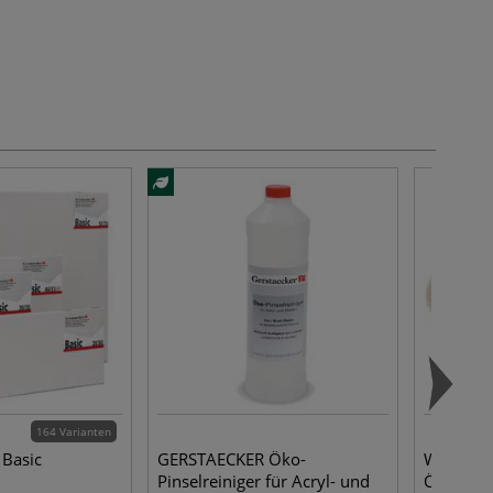
164 Varianten
Basic
GERSTAECKER Öko-
WINSOR 
Pinselreiniger für Acryl- und
Ölpinsel,