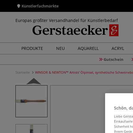
Künstlerfachmärkte
Europas größter Versandhandel für Künstlerbedarf
PRODUKTE
NEU
AQUARELL
ACRYL
Gutschein
Startseite
WINSOR & NEWTON™ Artists‘ Ölpinsel, synthetische Schweinebor
Schön, da
Liebe Gerst
Einkaufserl
Sicherheit h
Ihrem Gerät