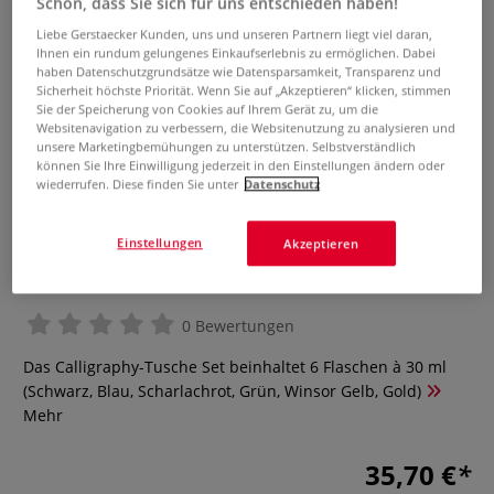
Schön, dass Sie sich für uns entschieden haben!
Liebe Gerstaecker Kunden, uns und unseren Partnern liegt viel daran,
Ihnen ein rundum gelungenes Einkaufserlebnis zu ermöglichen. Dabei
haben Datenschutzgrundsätze wie Datensparsamkeit, Transparenz und
Sicherheit höchste Priorität. Wenn Sie auf „Akzeptieren“ klicken, stimmen
Sie der Speicherung von Cookies auf Ihrem Gerät zu, um die
Websitenavigation zu verbessern, die Websitenutzung zu analysieren und
unsere Marketingbemühungen zu unterstützen. Selbstverständlich
können Sie Ihre Einwilligung jederzeit in den Einstellungen ändern oder
wiederrufen. Diese finden Sie unter
Datenschutz
WINSOR & NEWTON Calligraphy
Einstellungen
Akzeptieren
Tusche-Set
0 Bewertungen
Das Calligraphy-Tusche Set beinhaltet 6 Flaschen à 30 ml
(Schwarz, Blau, Scharlachrot, Grün, Winsor Gelb, Gold)
Mehr
35,70 €