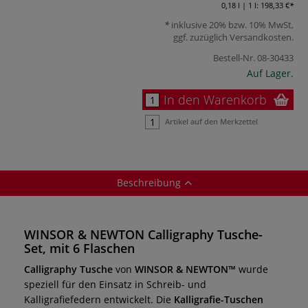
0,18 l | 1 l:
198,33 €
inklusive 20% bzw. 10% MwSt,
ggf. zuzüglich
Versandkosten
.
Bestell-Nr.
08-30433
Auf Lager.
In den Warenkorb
Artikel auf den Merkzettel
Beschreibung
WINSOR & NEWTON Calligraphy Tusche-
Set, mit 6 Flaschen
Calligraphy Tusche
von
WINSOR & NEWTON™
wurde
speziell für den Einsatz in Schreib- und
Kalligrafiefedern entwickelt. Die
Kalligrafie-Tuschen