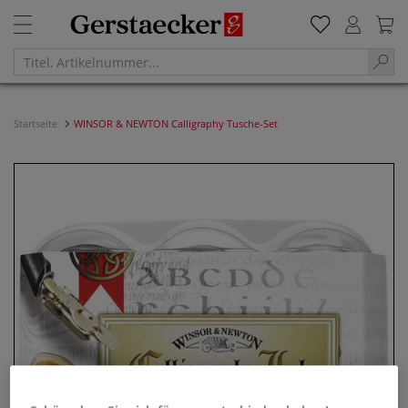
Startseite
WINSOR & NEWTON Calligraphy Tusche-Set