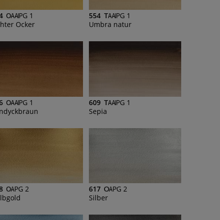
4
PG 1
554
PG 1
chter Ocker
Umbra natur
6
PG 1
609
PG 1
ndyckbraun
Sepia
8
PG 2
617
PG 2
lbgold
Silber