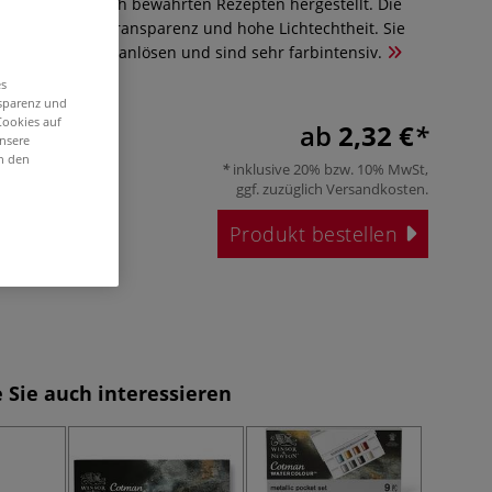
n Pigmenten nach bewährten Rezepten hergestellt. Die
n durch ihre Transparenz und hohe Lichtechtheit. Sie
em Pinsel leicht anlösen und sind sehr farbintensiv.
es
nsparenz und
Cookies auf
ab
2,32 €
unsere
in den
inklusive 20% bzw. 10% MwSt,
ggf. zuzüglich
Versandkosten
.
Produkt bestellen
 Sie auch interessieren