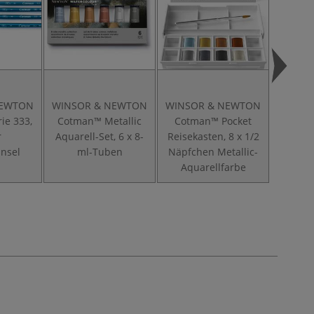
NEWTON
WINSOR & NEWTON
WINSOR & NEWTON
WINSO
ie 333,
Cotman™ Metallic
Cotman™ Pocket
C
r
Aquarell-Set, 6 x 8-
Reisekasten, 8 x 1/2
Aquare
insel
ml-Tuben
Näpfchen Metallic-
Set,
Aquarellfarbe