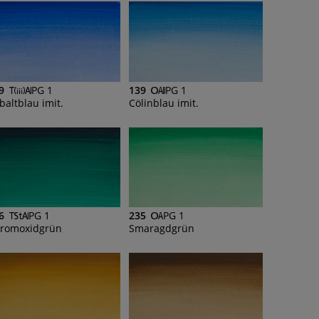
9
PG 1
139
PG 1
baltblau imit.
Cölinblau imit.
6
PG 1
235
PG 1
romoxidgrün
Smaragdgrün