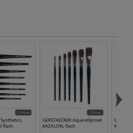
11 Pinsel
7 Pinsel
ynthetics,
GERSTAECKER Aquarellpinsel
GERSTAEC
l flach
KAZALON, flach
KAZALON