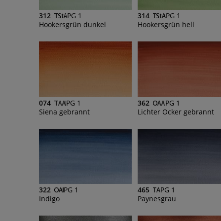
312
PG 1
314
PG 1
Hookersgrün dunkel
Hookersgrün hell
074
PG 1
362
PG 1
Siena gebrannt
Lichter Ocker gebrannt
322
PG 1
465
PG 1
Indigo
Paynesgrau