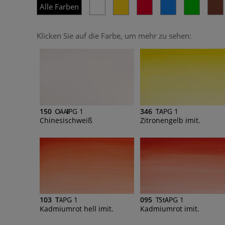
Alle Farben
Klicken Sie auf die Farbe, um mehr zu sehen:
150
PG 1
346
PG 1
Chinesischweiß
Zitronengelb imit.
103
PG 1
095
PG 1
Kadmiumrot hell imit.
Kadmiumrot imit.