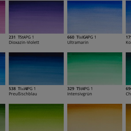
231
PG 1
660
PG 1
17
Dioxazin-Violett
Ultramarin
Ko
538
PG 1
329
PG 1
69
Preußischblau
Intensivgrün
Ch