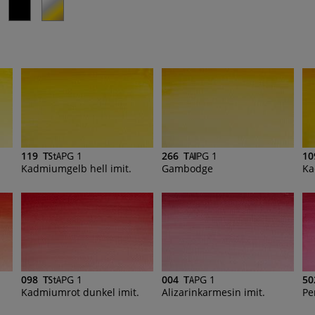
119
PG 1
266
PG 1
10
Kadmiumgelb hell imit.
Gambodge
Ka
098
PG 1
004
PG 1
50
Kadmiumrot dunkel imit.
Alizarinkarmesin imit.
Pe