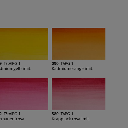
9
PG 1
090
PG 1
dmiumgelb imit.
Kadmiumorange imit.
2
PG 1
580
PG 1
rmanentrosa
Krapplack rosa imit.