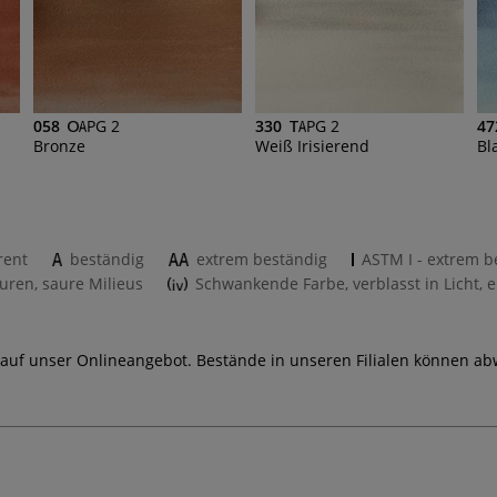
058
PG 2
330
PG 2
47
Bronze
Weiß Irisierend
Bl
rent
beständig
extrem beständig
ASTM I - extrem b
uren, saure Milieus
Schwankende Farbe, verblasst in Licht, e
 auf unser Onlineangebot. Bestände in unseren Filialen können ab