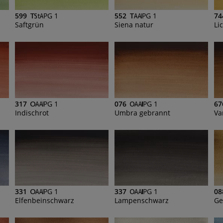
599
PG 1
552
PG 1
74
Saftgrün
Siena natur
Li
317
PG 1
076
PG 1
67
Indischrot
Umbra gebrannt
Va
331
PG 1
337
PG 1
08
Elfenbeinschwarz
Lampenschwarz
Ge