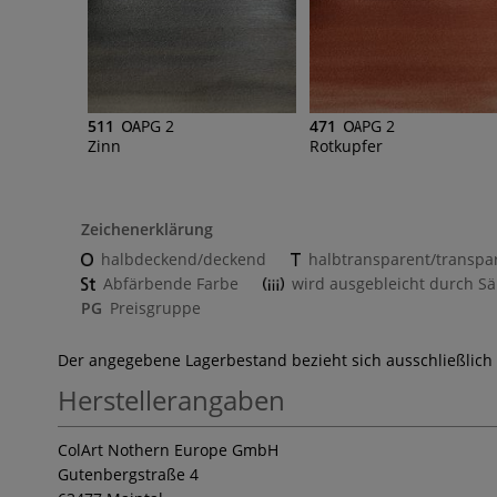
511
PG 2
471
PG 2
Zinn
Rotkupfer
Zeichenerklärung
halbdeckend/deckend
halbtransparent/transpa
Abfärbende Farbe
wird ausgebleicht durch Sä
PG
Preisgruppe
Der angegebene Lagerbestand bezieht sich ausschließlich
Herstellerangaben
ColArt Nothern Europe GmbH
Gutenbergstraße 4