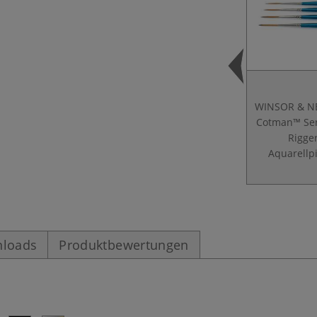
WINSOR & 
Cotman™ Ser
Rigge
Aquarellp
loads
Produktbewertungen