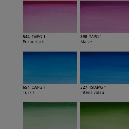
544
PG 1
398
PG 1
Purpurlack
Malve
654
PG 1
327
PG 1
Türkis
Intensivblau