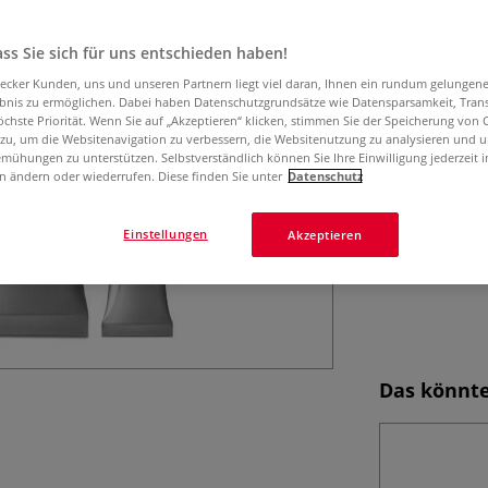
Mit hochwertige
Farben überzeuge
lassen sich mit d
ss Sie sich für uns entschieden haben!
Mehr
aecker Kunden, uns und unseren Partnern liegt viel daran, Ihnen ein rundum gelungen
ebnis zu ermöglichen. Dabei haben Datenschutzgrundsätze wie Datensparsamkeit, Tra
öchste Priorität. Wenn Sie auf „Akzeptieren“ klicken, stimmen Sie der Speicherung von 
 zu, um die Websitenavigation zu verbessern, die Websitenutzung zu analysieren und 
mühungen zu unterstützen. Selbstverständlich können Sie Ihre Einwilligung jederzeit 
n ändern oder wiederrufen. Diese finden Sie unter
Datenschutz
Einstellungen
Akzeptieren
Das könnte