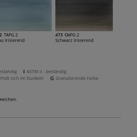
2
PG 2
473
PG 2
au Irisierend
Schwarz Irisierend
eständig
ASTM II - beständig
rholt sich im Dunkeln
Granulierende Farbe
weichen.