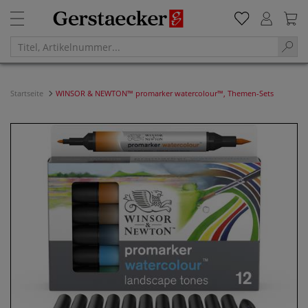
Startseite
WINSOR & NEWTON™ promarker watercolour™, Themen-Sets