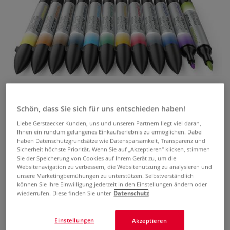
Schön, dass Sie sich für uns entschieden haben!
WINSOR & NEWTON™ promarker
Liebe Gerstaecker Kunden, uns und unseren Partnern liegt viel daran,
watercolour™, Themen-Sets
Ihnen ein rundum gelungenes Einkaufserlebnis zu ermöglichen. Dabei
haben Datenschutzgrundsätze wie Datensparsamkeit, Transparenz und
Sicherheit höchste Priorität. Wenn Sie auf „Akzeptieren“ klicken, stimmen
0 Bewertungen
Sie der Speicherung von Cookies auf Ihrem Gerät zu, um die
Websitenavigation zu verbessern, die Websitenutzung zu analysieren und
Die WINSOR & NEWTON™ WATER COLOUR™ promarker,
unsere Marketingbemühungen zu unterstützen. Selbstverständlich
Themen-Sets enthalten Marker mit Tinte auf Wasserbasis
können Sie Ihre Einwilligung jederzeit in den Einstellungen ändern oder
und hohem Pigmentgehalt. 2 verschiedene Markerspitzen.
wiederrufen. Diese finden Sie unter
Datenschutz
Erhältlich in verschiedenen themenbasierten Sets.
Mehr
Einstellungen
Akzeptieren