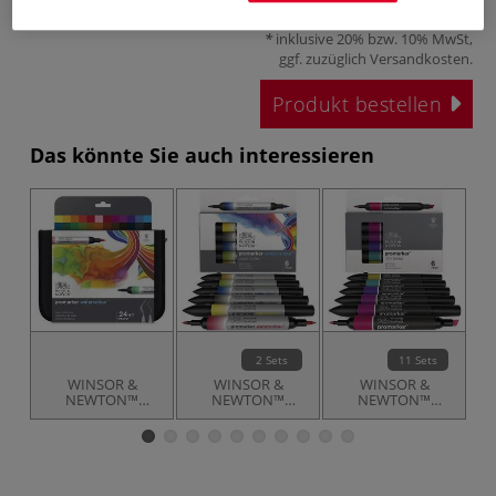
ab
25,47 €
inklusive 20% bzw. 10% MwSt,
ggf. zuzüglich
Versandkosten
.
Produkt bestellen
Das könnte Sie auch interessieren
2 Sets
11 Sets
WINSOR &
WINSOR &
WINSOR &
NEWTON™
NEWTON™
NEWTON™
promarker
promarker
promarker™ 6er
p
watercolour™
watercolour™
Sets
basic collection,
basic tones, Sets
24er-Set