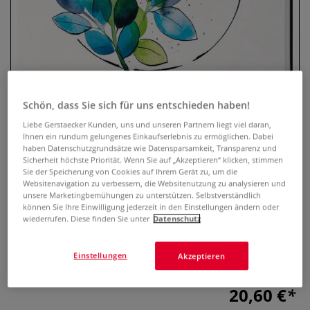
Schön, dass Sie sich für uns entschieden haben!
Liebe Gerstaecker Kunden, uns und unseren Partnern liegt viel daran,
Ihnen ein rundum gelungenes Einkaufserlebnis zu ermöglichen. Dabei
haben Datenschutzgrundsätze wie Datensparsamkeit, Transparenz und
Watercolor your Mind
Sicherheit höchste Priorität. Wenn Sie auf „Akzeptieren“ klicken, stimmen
Sie der Speicherung von Cookies auf Ihrem Gerät zu, um die
Websitenavigation zu verbessern, die Websitenutzung zu analysieren und
0 Bewertungen
unsere Marketingbemühungen zu unterstützen. Selbstverständlich
können Sie Ihre Einwilligung jederzeit in den Einstellungen ändern oder
Wohlfühlen und entspannen mit Watercolor. 160 Seiten
wiederrufen. Diese finden Sie unter
Datenschutz
starkes Einleitungsbuch für den perfekten Einstieg.
Vorlagen und Video-Tutorials in der digateln Bibliothek.
Einstellungen
Akzeptieren
Mehr
20,60 €