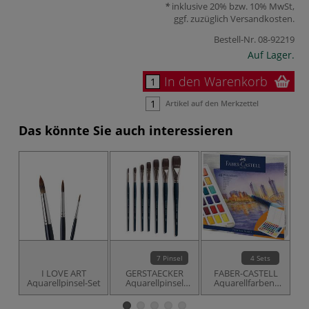
inklusive 20% bzw. 10% MwSt,
ggf. zuzüglich
Versandkosten
.
Bestell-Nr.
08-92219
Auf Lager.
In den Warenkorb
Artikel auf den Merkzettel
Das könnte Sie auch interessieren
7 Pinsel
4 Sets
I LOVE ART
GERSTAECKER
FABER-CASTELL
Aquarellpinsel-Set
Aquarellpinsel
Aquarellfarben-
A
KAZALON, flach
Sets
A