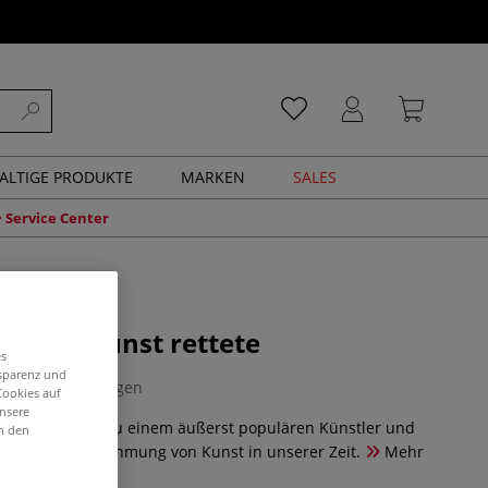
ALTIGE PRODUKTE
MARKEN
SALES
Service Center
Y die Kunst rettete
es
nsparenz und
0 Bewertungen
Cookies auf
unsere
nender Zugang zu einem äußerst populären Künstler und
in den
 für die Wahrnehmung von Kunst in unserer Zeit.
Mehr