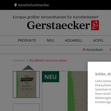
Künstlerfachmärkte
Europas größter Versandhandel für Künstlerbedarf
PRODUKTE
NEU
AQUARELL
ACRYL
Gutschein
Startseite
Wie BANKSY die Kunst rettete
Schön, da
NEU
Liebe Gerst
Einkaufserl
Sicherheit h
Ihrem Gerät
Marketingbe
Einstellunge