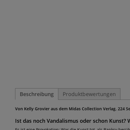
Beschreibung
Produktbewertungen
Von Kelly Grovier aus dem Midas Collection Verlag. 224 S
Ist das noch Vandalismus oder schon Kunst? 
Es ist eine Provokation: War die Kunst tot, als Banksy be