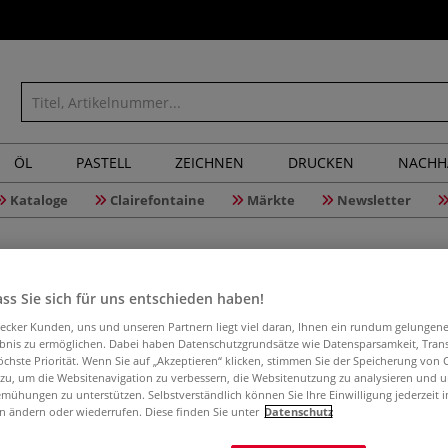
ÖL
PASTELL
ZEICHNEN
DRUCKEN
NACHH
Kataloge
Clairefontaine
Märkte
Newsletter
ss Sie sich für uns entschieden haben!
Wie BANKS
aecker Kunden, uns und unseren Partnern liegt viel daran, Ihnen ein rundum gelungen
ebnis zu ermöglichen. Dabei haben Datenschutzgrundsätze wie Datensparsamkeit, Tra
öchste Priorität. Wenn Sie auf „Akzeptieren“ klicken, stimmen Sie der Speicherung von 
 zu, um die Websitenavigation zu verbessern, die Websitenutzung zu analysieren und 
Ein neuer, span
mühungen zu unterstützen. Selbstverständlich können Sie Ihre Einwilligung jederzeit 
n ändern oder wiederrufen. Diese finden Sie unter
Datenschutz
seine Bedeutung