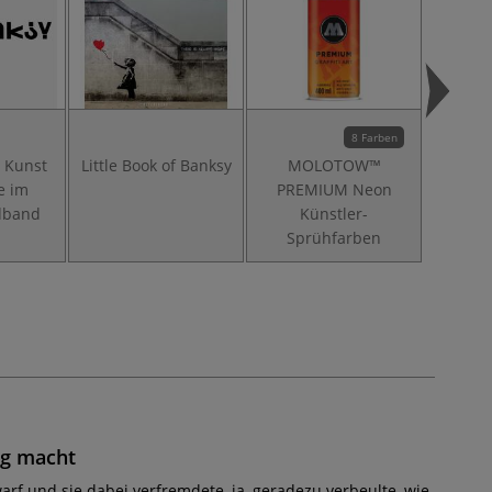
8 Farben
e Kunst
Little Book of Banksy
MOLOTOW™
MO
e im
PREMIUM Neon
Sich
dband
Künstler-
Sprühfarben
ig macht
rf und sie dabei verfremdete, ja, geradezu verbeulte, wie