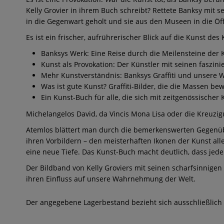
Kelly Grovier in ihrem Buch schreibt? Rettete Banksy mit 
in die Gegenwart geholt und sie aus den Museen in die Öff
Es ist ein frischer, aufrührerischer Blick auf die Kunst de
Banksys Werk: Eine Reise durch die Meilensteine der
Kunst als Provokation: Der Künstler mit seinen faszini
Mehr Kunstverständnis: Banksys Graffiti und unser
Was ist gute Kunst? Graffiti-Bilder, die die Massen b
Ein Kunst-Buch für alle, die sich mit zeitgenössische
Michelangelos David, da Vincis Mona Lisa oder die Kreuzi
Atemlos blättert man durch die bemerkenswerten Gegenü
ihren Vorbildern – den meisterhaften Ikonen der Kunst all
eine neue Tiefe. Das Kunst-Buch macht deutlich, dass jede
Der Bildband von Kelly Groviers mit seinen scharfsinnigen
ihren Einfluss auf unsere Wahrnehmung der Welt.
Der angegebene Lagerbestand bezieht sich ausschließlich