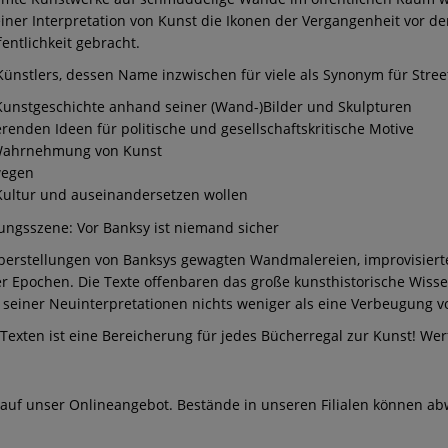
seiner Interpretation von Kunst die Ikonen der Vergangenheit vor d
entlichkeit gebracht.
s Künstlers, dessen Name inzwischen für viele als Synonym für Street
 Kunstgeschichte anhand seiner (Wand-)Bilder und Skulpturen
erenden Ideen für politische und gesellschaftskritische Motive
e Wahrnehmung von Kunst
ewegen
r Kultur und auseinandersetzen wollen
gungsszene: Vor Banksy ist niemand sicher
berstellungen von Banksys gewagten Wandmalereien, improvisier
er Epochen. Die Texte offenbaren das große kunsthistorische Wiss
 seiner Neuinterpretationen nichts weniger als eine Verbeugung vo
 Texten ist eine Bereicherung für jedes Bücherregal zur Kunst! We
 auf unser Onlineangebot. Bestände in unseren Filialen können ab