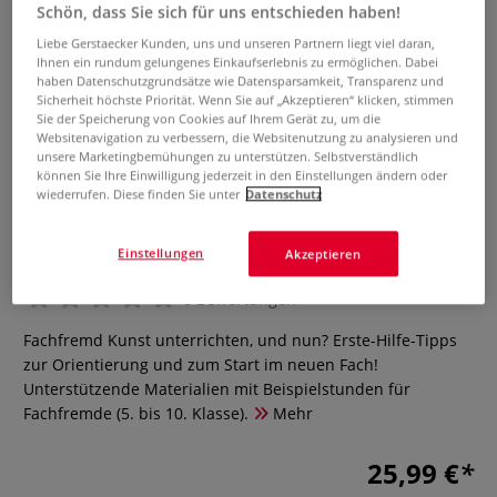
Schön, dass Sie sich für uns entschieden haben!
Liebe Gerstaecker Kunden, uns und unseren Partnern liegt viel daran,
Ihnen ein rundum gelungenes Einkaufserlebnis zu ermöglichen. Dabei
haben Datenschutzgrundsätze wie Datensparsamkeit, Transparenz und
Sicherheit höchste Priorität. Wenn Sie auf „Akzeptieren“ klicken, stimmen
Sie der Speicherung von Cookies auf Ihrem Gerät zu, um die
Websitenavigation zu verbessern, die Websitenutzung zu analysieren und
unsere Marketingbemühungen zu unterstützen. Selbstverständlich
können Sie Ihre Einwilligung jederzeit in den Einstellungen ändern oder
wiederrufen. Diese finden Sie unter
Datenschutz
Wie unterrichte ich Kunst?!
Einstellungen
Akzeptieren
0 Bewertungen
Fachfremd Kunst unterrichten, und nun? Erste-Hilfe-Tipps
zur Orientierung und zum Start im neuen Fach!
Unterstützende Materialien mit Beispielstunden für
Fachfremde (5. bis 10. Klasse).
Mehr
25,99 €