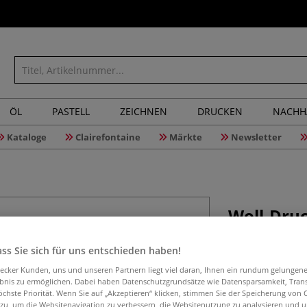
ÖL
PASTELL
ZEICHNEN
DRUCKEN
NACHH
Kataloge
Clairefontaine
Märkte
Newsletter
Woll-Druc
ss Sie sich für uns entschieden haben!
Grau, 4mm stark, 
aecker Kunden, uns und unseren Partnern liegt viel daran, Ihnen ein rundum gelungen
ebnis zu ermöglichen. Dabei haben Datenschutzgrundsätze wie Datensparsamkeit, Tra
öchste Priorität. Wenn Sie auf „Akzeptieren“ klicken, stimmen Sie der Speicherung von 
 zu, um die Websitenavigation zu verbessern, die Websitenutzung zu analysieren und 