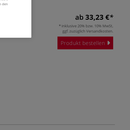
in den
ab
33,23 €
inklusive 20% bzw. 10% MwSt,
ggf. zuzüglich
Versandkosten
.
Produkt bestellen