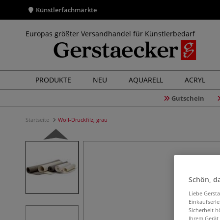
Künstlerfachmärkte
Europas größter Versandhandel für Künstlerbedarf
PRODUKTE
NEU
AQUARELL
ACRYL
Gutschein
Startseite
Woll-Druckfilz, grau
Schön, da
Liebe Gerst
Einkaufserl
Sicherheit h
Ihrem Gerät