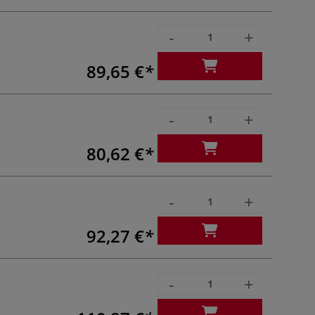
-
+
89,65 €
-
+
80,62 €
-
+
92,27 €
-
+