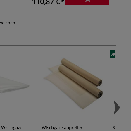
110,87 €
weichen.
Wischgaze
Wischgaze appretiert
Speedbal