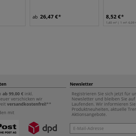
26,47 €
8,52 €
ab
1,40 m² | 1 m²:
6,09 
ten
Newsletter
n
ab 99,00 €
inkl.
Registrieren Sie sich jetzt für 
euer verschicken wir
Newsletter und bleiben Sie au
weit
versandkostenfrei!
**
Laufenden. Wir informieren Sie
Produktneuheiten, aktuelle Tr
den mit
Aktionsangebote.
Newsletter