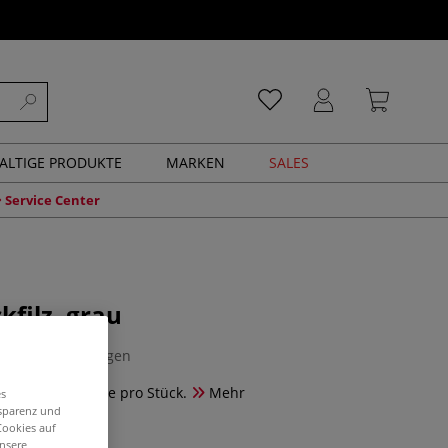
ALTIGE PRODUKTE
MARKEN
SALES
Service Center
kfilz, grau
0 Bewertungen
halbfest. - Preise pro Stück.
Mehr
es
nsparenz und
Cookies auf
unsere