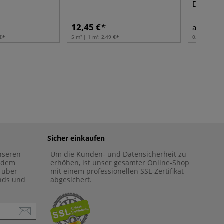
Druckfar
12,45 €
11,6
ab
€
5 m² | 1 m²:
2,49 €
0,059 l | 1 l:
Sicher einkaufen
unseren
Um die Kunden- und Datensicherheit zu
f dem
erhöhen, ist unser gesamter Online-Shop
 über
mit einem professionellen SSL-Zertifikat
ends und
abgesichert.