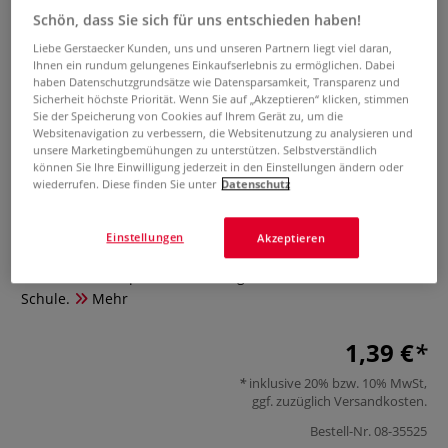
Schön, dass Sie sich für uns entschieden haben!
Liebe Gerstaecker Kunden, uns und unseren Partnern liegt viel daran,
Ihnen ein rundum gelungenes Einkaufserlebnis zu ermöglichen. Dabei
haben Datenschutzgrundsätze wie Datensparsamkeit, Transparenz und
Sicherheit höchste Priorität. Wenn Sie auf „Akzeptieren“ klicken, stimmen
Sie der Speicherung von Cookies auf Ihrem Gerät zu, um die
Websitenavigation zu verbessern, die Websitenutzung zu analysieren und
unsere Marketingbemühungen zu unterstützen. Selbstverständlich
können Sie Ihre Einwilligung jederzeit in den Einstellungen ändern oder
Wonday College-Zirkel
wiederrufen. Diese finden Sie unter
Datenschutz
0 Bewertungen
Einstellungen
Akzeptieren
Der Wonday College-Zirkel ist ein strapazierfähiger Zirkel
aus Metall mit Spitzenabdeckung. Ideal für Studium und
Schule.
Mehr
1,39 €
inklusive 20% bzw. 10% MwSt,
ggf. zuzüglich
Versandkosten
.
Bestell-Nr.
08-35525