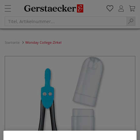
Startseite
Wonday College-Zirkel