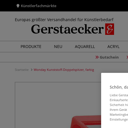
Künstlerfachmärkte
Europas größter Versandhandel für Künstlerbedarf
PRODUKTE
NEU
AQUARELL
ACRYL
Gutschein
Startseite
Wonday Kunststoff-Doppelspitzer, farbig
Schön, da
Liebe Gerst
Einkaufserl
Sicherheit h
Ihrem Gerät
Marketingbe
Einstellunge