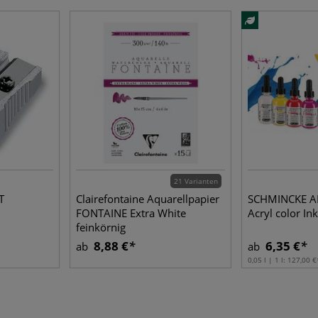
21 Varianten
T
Clairefontaine Aquarellpapier
SCHMINCKE 
FONTAINE Extra White
Acryl color Ink
feinkörnig
8,88 €
6,35 €
ab
ab
0,05 l | 1 l:
127,00 €