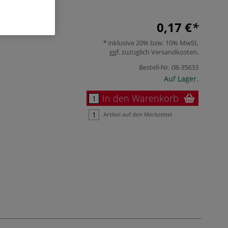
0,17 €
inklusive 20% bzw. 10% MwSt,
ggf. zuzüglich
Versandkosten
.
Bestell-Nr.
08-35633
Auf Lager.
In den Warenkorb
Artikel auf den Merkzettel