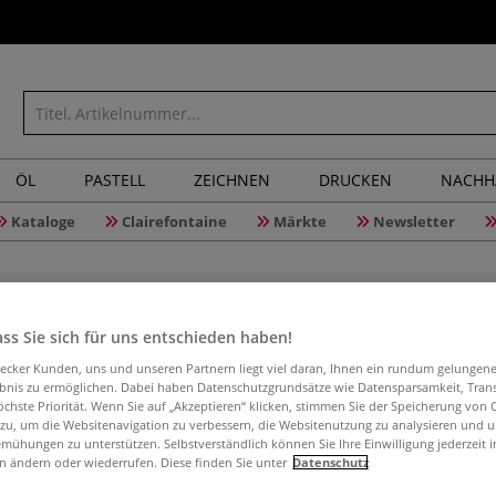
ÖL
PASTELL
ZEICHNEN
DRUCKEN
NACHH
Kataloge
Clairefontaine
Märkte
Newsletter
ss Sie sich für uns entschieden haben!
aecker Kunden, uns und unseren Partnern liegt viel daran, Ihnen ein rundum gelungen
Wonday Ku
ebnis zu ermöglichen. Dabei haben Datenschutzgrundsätze wie Datensparsamkeit, Tra
öchste Priorität. Wenn Sie auf „Akzeptieren“ klicken, stimmen Sie der Speicherung von 
 zu, um die Websitenavigation zu verbessern, die Websitenutzung zu analysieren und 
mühungen zu unterstützen. Selbstverständlich können Sie Ihre Einwilligung jederzeit 
n ändern oder wiederrufen. Diese finden Sie unter
Datenschutz
Präziser Kunststo
Mehr