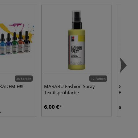
36 Farben
12 Farben
AKADEMIE®
MARABU Fashion Spray
GERSTAEC
Textilsprühfarbe
BASIC
6,00 €
15,6
ab