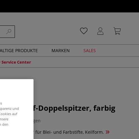
ALTIGE PRODUKTE
MARKEN
SALES
Service Center
es
nststoff-Doppelspitzer, farbig
nsparenz und
Cookies auf
unsere
0 Bewertungen
in den
ff Doppelspitzer für Blei- und Farbstifte, Keilform.