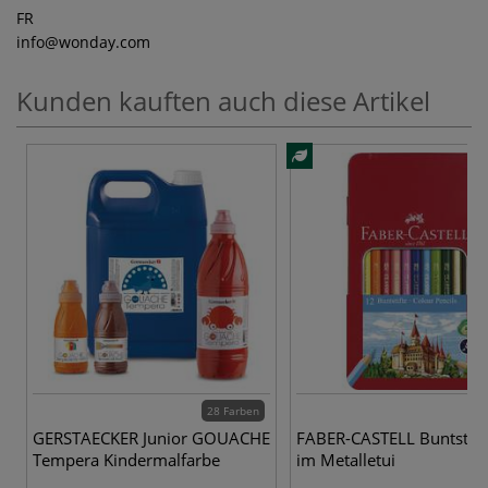
FR
info
@wonday.com
Kunden kauften auch diese Artikel
28 Farben
3
GERSTAECKER Junior GOUACHE
FABER-CASTELL Buntstift-
Tempera Kindermalfarbe
im Metalletui