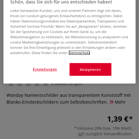
Schön, dass Sie sich für uns entschieden haben!
Liebe Gerstaecker Kunden, uns und unseren Partnern liegt viel daran,
Ihnen ein rundum gelungenes Einkaufserlebnis zu ermöglichen. Dabei
haben Datenschutzgrundsätze wie Datensparsamkeit, Transparenz und
Sicherheit höchste Priorität. Wenn Sie auf „Akzeptieren“ klicken, stimmen
Sie der Speicherung von Cookies auf Ihrem Gerät zu, um die
Websitenavigation zu verbessern, die Websitenutzung zu analysieren und
unsere Marketingbemühungen zu unterstützen. Selbstverständlich
können Sie Ihre Einwilligung jederzeit in den Einstellungen ändern oder
wiederrufen. Diese finden Sie unter
Datenschutz
Wonday Namensschilder
Einstellungen
Akzeptieren
0 Bewertungen
Wonday Namensschilder aus transparentem Kunststoff mit
Blanko-Einsteckschildern zum Selbstbeschriften.
Mehr
1,39 €
inklusive 20% bzw. 10% MwSt,
ggf. zuzüglich
Versandkosten
.