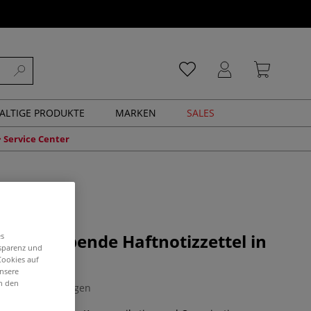
ALTIGE PRODUKTE
MARKEN
SALES
Service Center
lbstklebende Haftnotizzettel in
es
nsparenz und
ben
Cookies auf
unsere
in den
0 Bewertungen