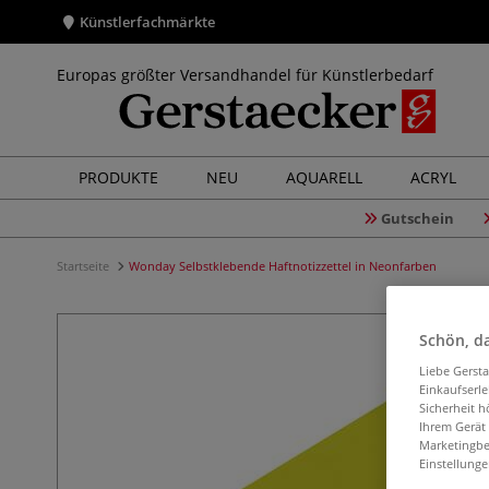
Künstlerfachmärkte
Europas größter Versandhandel für Künstlerbedarf
PRODUKTE
NEU
AQUARELL
ACRYL
Gutschein
Startseite
Wonday Selbstklebende Haftnotizzettel in Neonfarben
Schön, da
Liebe Gerst
Einkaufserl
Sicherheit h
Ihrem Gerät
Marketingbe
Einstellunge