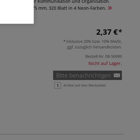
aftnotizzettel zur Kommunikation und Organisation.
tizblock à 75 x 75 mm, 320 Blatt in 4 Neon-Farben.
2,37 €
inklusive 20% bzw. 10% MwSt,
ggf. zuzüglich
Versandkosten
.
Bestell-Nr.
08-56999
Nicht auf Lager.
Bitte benachrichtigen
Artikel auf den Merkzettel