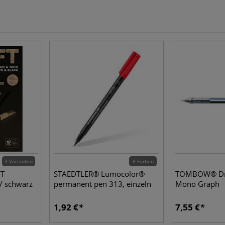
3 Varianten
8 Farben
FT
STAEDTLER® Lumocolor®
TOMBOW® Druc
 / schwarz
permanent pen 313, einzeln
Mono Graph
1,92 €
7,55 €