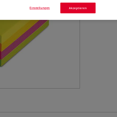
Selbstklebende H
Quadratischer No
Einstellungen
Akzeptieren
Mehr