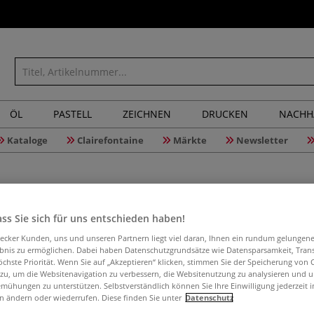
ÖL
PASTELL
ZEICHNEN
DRUCKEN
NACHH
Kataloge
Clairefontaine
Märkte
Newsletter
ss Sie sich für uns entschieden haben!
Wonday Se
aecker Kunden, uns und unseren Partnern liegt viel daran, Ihnen ein rundum gelungen
ebnis zu ermöglichen. Dabei haben Datenschutzgrundsätze wie Datensparsamkeit, Tra
Neonfar
öchste Priorität. Wenn Sie auf „Akzeptieren“ klicken, stimmen Sie der Speicherung von 
 zu, um die Websitenavigation zu verbessern, die Websitenutzung zu analysieren und 
mühungen zu unterstützen. Selbstverständlich können Sie Ihre Einwilligung jederzeit 
n ändern oder wiederrufen. Diese finden Sie unter
Datenschutz