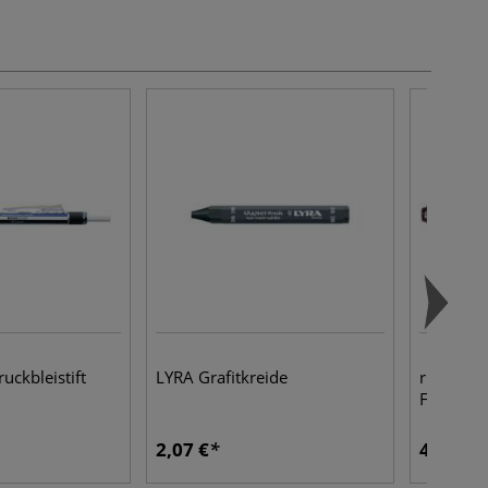
kbleistift
LYRA Grafitkreide
rOtring 
Fineliner
2,07 €
4,64 €