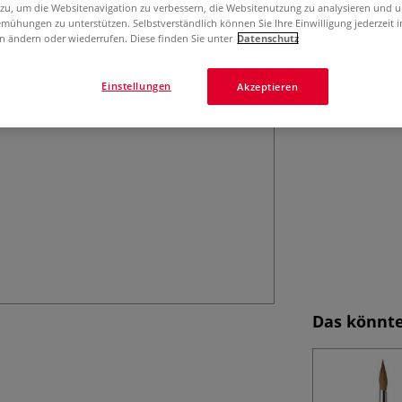
da Vinci CERAMIC
 zu, um die Websitenavigation zu verbessern, die Websitenutzung zu analysieren und 
sibirischen Koli
mühungen zu unterstützen. Selbstverständlich können Sie Ihre Einwilligung jederzeit 
n ändern oder wiederrufen. Diese finden Sie unter
Datenschutz
Mit auswechselb
Einstellungen
Akzeptieren
Das könnte