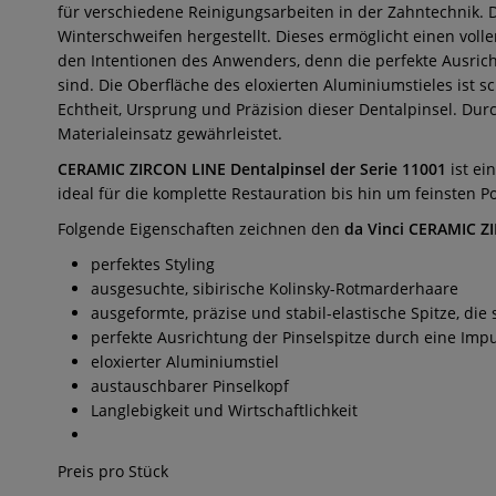
für verschiedene Reinigungsarbeiten in der Zahntechnik. 
Winterschweifen hergestellt. Dieses ermöglicht einen volle
den Intentionen des Anwenders, denn die perfekte Ausric
sind. Die Oberfläche des eloxierten Aluminiumstieles ist 
Echtheit, Ursprung und Präzision dieser Dentalpinsel. Dur
Materialeinsatz gewährleistet.
CERAMIC ZIRCON LINE Dentalpinsel der Serie 11001
ist ei
ideal für die komplette Restauration bis hin um feinsten P
Folgende Eigenschaften zeichnen den
da Vinci CERAMIC Z
perfektes Styling
ausgesuchte, sibirische Kolinsky-Rotmarderhaare
ausgeformte, präzise und stabil-elastische Spitze, die
perfekte Ausrichtung der Pinselspitze durch eine Imp
eloxierter Aluminiumstiel
austauschbarer Pinselkopf
Langlebigkeit und Wirtschaftlichkeit
Preis pro Stück