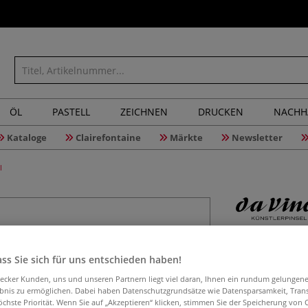
ÖL
PASTELL
ZEICHNEN
DRUCKEN
NACHH
Kataloge
Clairefontaine
Märkte
Newsletter
l
da Vinci 
11001 kle
ss Sie sich für uns entschieden haben!
aecker Kunden, uns und unseren Partnern liegt viel daran, Ihnen ein rundum gelungen
ebnis zu ermöglichen. Dabei haben Datenschutzgrundsätze wie Datensparsamkeit, Tra
öchste Priorität. Wenn Sie auf „Akzeptieren“ klicken, stimmen Sie der Speicherung von 