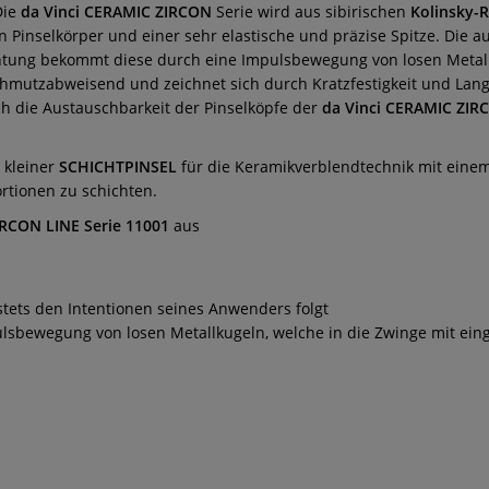
Die
da Vinci CERAMIC ZIRCON
Serie wird aus sibirischen
Kolinsky-
n Pinselkörper und einer sehr elastische und präzise Spitze.
Die au
htung bekommt diese durch eine Impulsbewegung von losen Metall
schmutzabweisend und zeichnet sich durch Kratzfestigkeit und Lang
ch die Austauschbarkeit der Pinselköpfe der
da Vinci CERAMIC ZIR
n kleiner
SCHICHTPINSEL
für die Keramikverblendtechnik mit eine
ortionen zu schichten.
IRCON LINE Serie 11001
aus
 stets den Intentionen seines Anwenders folgt
ulsbewegung von losen Metallkugeln, welche in die Zwinge mit eing