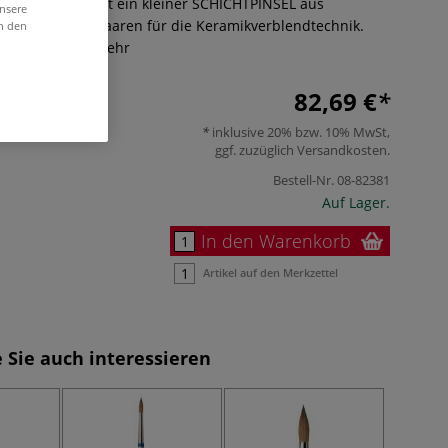
 ZIRCON LINE ist ein kleiner SCHICHTPINSEL aus
unsere
nsky-Rotmarderhaaren für die Keramikverblendtechnik.
in den
arem Kopf.
Mehr
82,69 €
inklusive 20% bzw. 10% MwSt,
ggf. zuzüglich
Versandkosten
.
Bestell-Nr.
08-82381
Auf Lager.
In den Warenkorb
Artikel auf den Merkzettel
 Sie auch interessieren