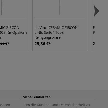
AMIC ZIRCON
da Vinci CERAMIC ZIRCON
FABER-CA
1002 für Opakern
LINE, Serie 11003
Pure Grap
n
Reingungspinsel
25,36 €
2,27 €
,25 €
Sicher einkaufen
unseren
Um die Kunden- und Datensicherheit zu