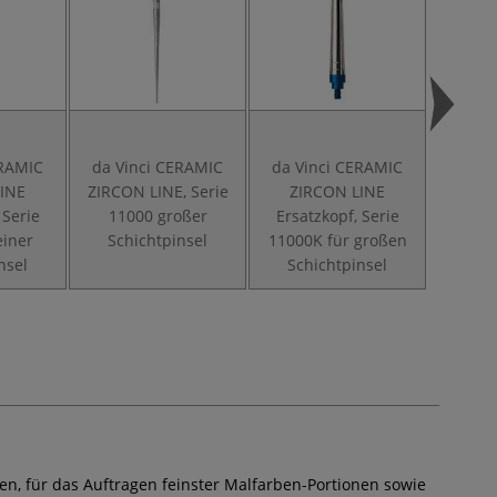
ERAMIC
da Vinci CERAMIC
da Vinci CERAMIC
d
INE
ZIRCON LINE, Serie
ZIRCON LINE
Rein
 Serie
11000 großer
Ersatzkopf, Serie
Ser
einer
Schichtpinsel
11000K für großen
Meta
nsel
Schichtpinsel
n, für das Auftragen feinster Malfarben-Portionen sowie