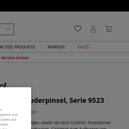
ALTIGE PRODUKTE
MARKEN
SALES
Service Center
CLASSIC Puderpinsel, Serie 9523
es
0 Bewertungen
nsparenz und
Cookies auf
it Standfuß. Fülliger, ovaler da Vinci CLASSIC Puderpinsel
unsere
hochwertigen Naturhaaren. Geeignet zum Auftragen von