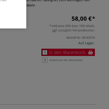
in den
losem Puder.
Mehr
58,00 €
inklusive 20% bzw. 10% MwSt,
ggf. zuzüglich
Versandkosten
.
Bestell-Nr.
08-83574
Auf Lager.
In den Warenkorb
Artikel auf den Merkzettel