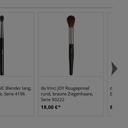
IC Blender lang,
da Vinci JOY Rougepinsel
da Vinci
e, Serie 4196
rund, braune Ziegenhaare,
Brauenbü
Serie 90222
18,00 €
8,72 €