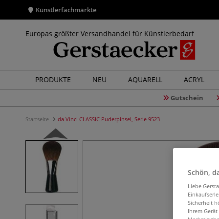
Künstlerfachmärkte
Europas größter Versandhandel für Künstlerbedarf
PRODUKTE
NEU
AQUARELL
ACRYL
Gutschein
Startseite
da Vinci CLASSIC Puderpinsel, Serie 9523
Schön, da
Liebe Gerst
Einkaufserl
Sicherheit h
Ihrem Gerät