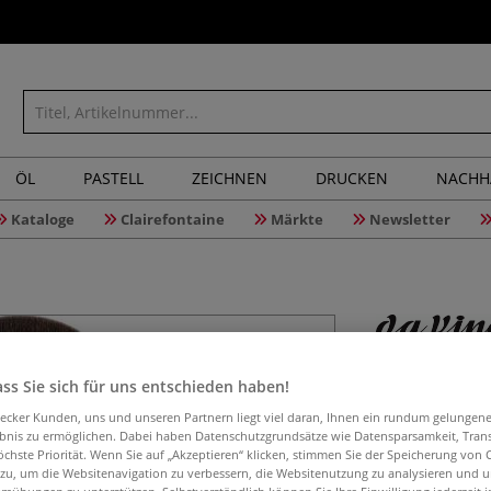
ÖL
PASTELL
ZEICHNEN
DRUCKEN
NACHH
Kataloge
Clairefontaine
Märkte
Newsletter
da Vinci 
ss Sie sich für uns entschieden haben!
aecker Kunden, uns und unseren Partnern liegt viel daran, Ihnen ein rundum gelungen
ebnis zu ermöglichen. Dabei haben Datenschutzgrundsätze wie Datensparsamkeit, Tra
öchste Priorität. Wenn Sie auf „Akzeptieren“ klicken, stimmen Sie der Speicherung von 
Kosmetikpinsel m
 zu, um die Websitenavigation zu verbessern, die Websitenutzung zu analysieren und 
Serie 9523 aus 