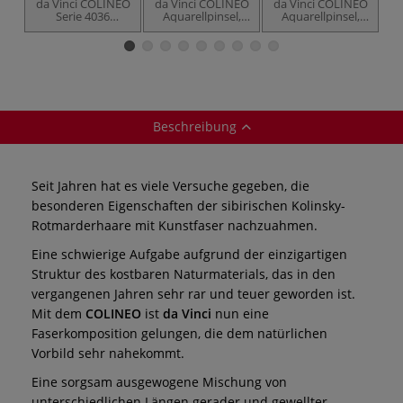
da Vinci COLINEO
da Vinci COLINEO
da Vinci COLINEO
d
Serie 4036
Aquarellpinsel,
Aquarellpinsel,
Aquarellpinsel,
Retuschierpinsel,
extra lang, Serie
V
3er-Set
Serie 5526
412
Beschreibung
Seit Jahren hat es viele Versuche gegeben, die
besonderen Eigenschaften der sibirischen Kolinsky-
Rotmarderhaare mit Kunstfaser nachzuahmen.
Eine schwierige Aufgabe aufgrund der einzigartigen
Struktur des kostbaren Naturmaterials, das in den
vergangenen Jahren sehr rar und teuer geworden ist.
Mit dem
COLINEO
ist
da Vinci
nun eine
Faserkomposition gelungen, die dem natürlichen
Vorbild sehr nahekommt.
Eine sorgsam ausgewogene Mischung von
unterschiedlichen Längen gerader und gewellter