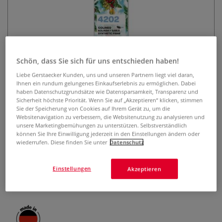
Schön, dass Sie sich für uns entschieden haben!
Liebe Gerstaecker Kunden, uns und unseren Partnern liegt viel daran,
Ihnen ein rundum gelungenes Einkaufserlebnis zu ermöglichen. Dabei
da Vinci COLINEO Gouache-
haben Datenschutzgrundsätze wie Datensparsamkeit, Transparenz und
Malpinsel 3er-Set, Serie 4202
Sicherheit höchste Priorität. Wenn Sie auf „Akzeptieren“ klicken, stimmen
Sie der Speicherung von Cookies auf Ihrem Gerät zu, um die
Websitenavigation zu verbessern, die Websitenutzung zu analysieren und
0 Bewertungen
unsere Marketingbemühungen zu unterstützen. Selbstverständlich
können Sie Ihre Einwilligung jederzeit in den Einstellungen ändern oder
Das da Vinci COLINEO Gouache-Malpinsel 3er-Set, Serie
wiederrufen. Diese finden Sie unter
Datenschutz
4202 ist ideal für Gouache, Aquarell und flüssige
Acrylfarben. Hochwertiges synthetischer Kolinsky
Einstellungen
Akzeptieren
Rotmarderhaar. Hohe Elastizität und Farbaufnahme.
Mehr