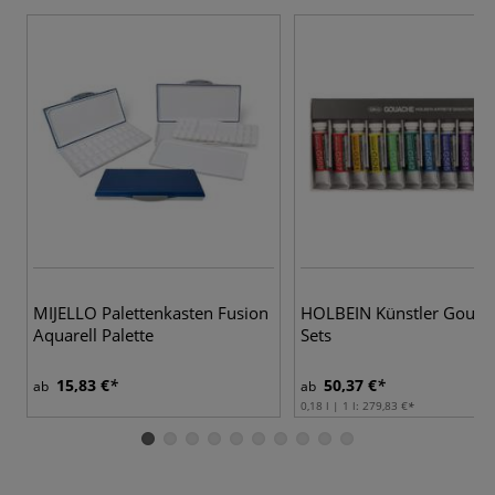
4
MIJELLO Palettenkasten Fusion
HOLBEIN Künstler Gouac
Aquarell Palette
Sets
15,83 €
50,37 €
ab
ab
0,18 l | 1 l:
279,83 €