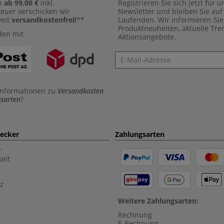
n
ab 99,00 €
inkl.
Registrieren Sie sich jetzt für 
euer verschicken wir
Newsletter und bleiben Sie au
weit
versandkostenfrei!
**
Laufenden. Wir informieren Sie
Produktneuheiten, aktuelle Tr
den mit
Aktionsangebote.
Newsletter
Informationen zu
Versandkosten
sarten
?
aecker
Zahlungsarten
r
eit
z
Weitere Zahlungsarten:
Rechnung
E-Rechnung