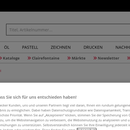
ÖL
PASTELL
ZEICHNEN
DRUCKEN
NACHH
Kataloge
Clairefontaine
Märkte
Newsletter
l
ss Sie sich für uns entschieden haben!
da Vinci 
aecker Kunden, uns und unseren Partnern liegt viel daran, Ihnen ein rundum gelungen
Katzenzu
ebnis zu ermöglichen. Dabei haben Datenschutzgrundsätze wie Datensparsamkeit, Tra
öchste Priorität. Wenn Sie auf „Akzeptieren“ klicken, stimmen Sie der Speicherung von 
 zu, um die Websitenavigation zu verbessern, die Websitenutzung zu analysieren und 
mühungen zu unterstützen. Selbstverständlich können Sie Ihre Einwilligung jederzeit 
n ändern oder wiederrufen. Diese finden Sie unter
Datenschutz