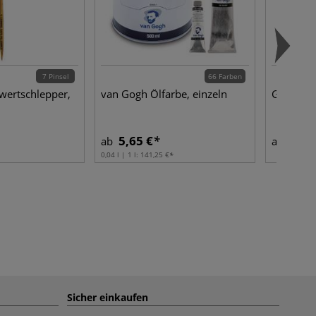
7 Pinsel
66 Farben
ertschlepper,
van Gogh Ölfarbe, einzeln
GERSTAE
5,65 €
21,1
ab
ab
0,04 l | 1 l:
141,25 €
Sicher einkaufen