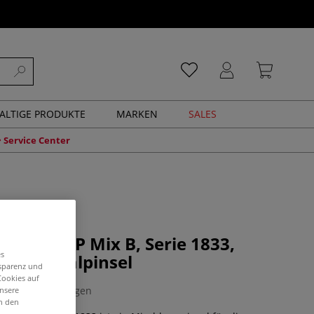
ALTIGE PRODUKTE
MARKEN
SALES
Service Center
COSMOTOP Mix B, Serie 1833,
es
nge Ölmalpinsel
nsparenz und
Cookies auf
0 Bewertungen
unsere
in den