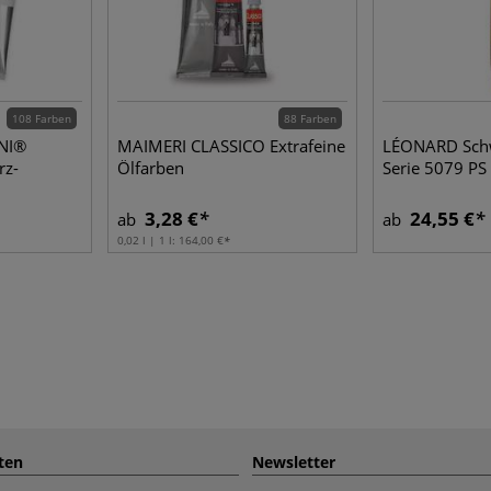
108 Farben
88 Farben
NI®
MAIMERI CLASSICO Extrafeine
LÉONARD Schw
rz-
Ölfarben
Serie 5079 PS
3,28 €
24,55 €
ab
ab
0,02 l | 1 l:
164,00 €
ten
Newsletter