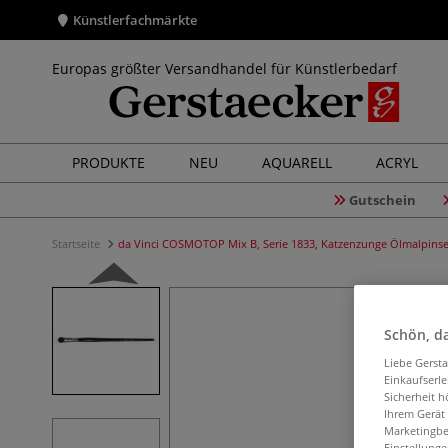
Künstlerfachmärkte
Europas größter Versandhandel für Künstlerbedarf
PRODUKTE
NEU
AQUARELL
ACRYL
Gutschein
Startseite
da Vinci COSMOTOP Mix B, Serie 1833, Katzenzunge Ölmalpinse
Schön, da
Liebe Gerst
Einkaufserl
Sicherheit h
Ihrem Gerät
Marketingbe
Einstellunge