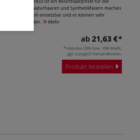
P-MIX B Serie 1833 ist ein Mischhaarpinsel für die
Kombination aus Naturhaaren und Synthetikfasern machen
pinsel universell einsetzbar und es können sehr
niken gemalt werden.
Mehr
ab
21,63 €
inklusive 20% bzw. 10% MwSt,
ggf. zuzüglich
Versandkosten
.
Produkt bestellen