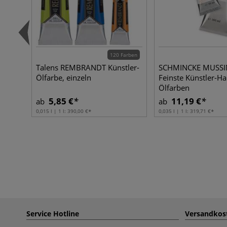
120 Farben
Talens REMBRANDT Künstler-
SCHMINCKE MUSSI
Ölfarbe, einzeln
Feinste Künstler-Ha
Ölfarben
5,85 €
11,19 €
ab
ab
0,015 l | 1 l:
390,00 €
0,035 l | 1 l:
319,71 €
Service Hotline
Versandkos