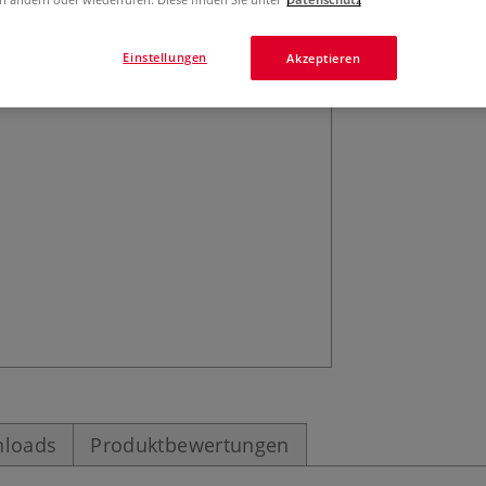
da Vinci COSMOTO
Ölmalerei. Die 
den Katzenzungen
Einstellungen
Akzeptieren
vielfältige Tech
loads
Produktbewertungen