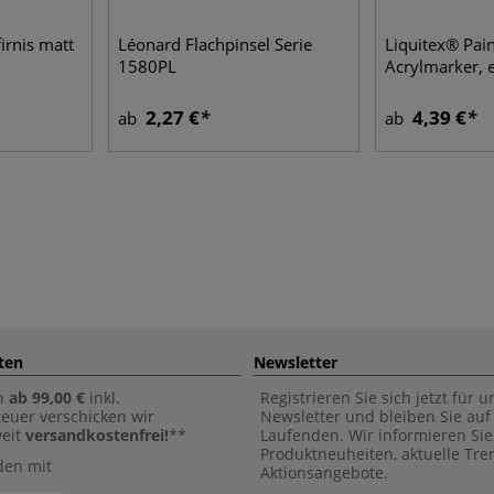
rnis matt
Léonard Flachpinsel Serie
Liquitex® Pain
1580PL
Acrylmarker, 
2,27 €
4,39 €
ab
ab
ten
Newsletter
n
ab 99,00 €
inkl.
Registrieren Sie sich jetzt für 
euer verschicken wir
Newsletter und bleiben Sie au
weit
versandkostenfrei!
**
Laufenden. Wir informieren Sie
Produktneuheiten, aktuelle Tr
den mit
Aktionsangebote.