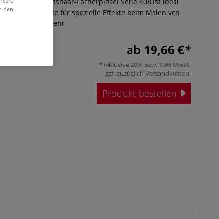
unsere
sel da Vinci Dachshaar-Fächerpinsel Serie 408 ist ideal
in den
n Blattgold sowie für spezielle Effekte beim Malen von
nd Bäumen.
Mehr
ab
19,66 €
inklusive 20% bzw. 10% MwSt,
ggf. zuzüglich
Versandkosten
.
Produkt bestellen