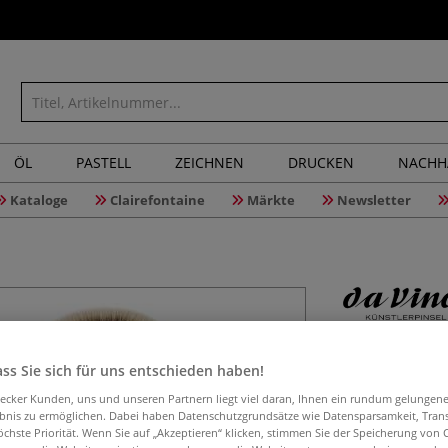
ÖL
PASTELL
ZEICHNEN
DRUCKEN
NACHH
Kataloge
Clairefontaine
Märkte
Newsletter
da Vinci 
Vergolder
ss Sie sich für uns entschieden haben!
aecker Kunden, uns und unseren Partnern liegt viel daran, Ihnen ein rundum gelungen
ebnis zu ermöglichen. Dabei haben Datenschutzgrundsätze wie Datensparsamkeit, Tra
öchste Priorität. Wenn Sie auf „Akzeptieren“ klicken, stimmen Sie der Speicherung von 