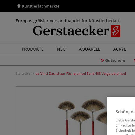
Künstlerfachmärkte
Europas größter Versandhandel für Künstlerbedarf
PRODUKTE
NEU
AQUARELL
ACRYL
Gutschein
Startseite
da Vinci Dachshaar-Fächerpinsel Serie 408 Vergolderpinsel
Schön, da
Liebe Gerst
Einkaufserl
Sicherheit h