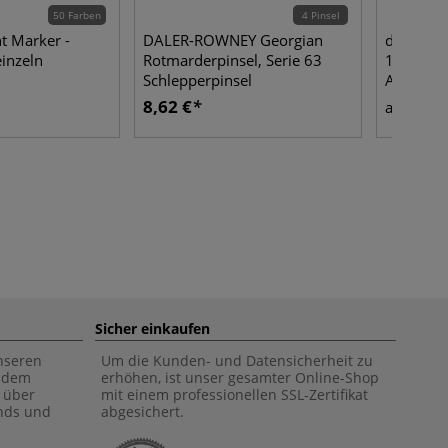
50 Farben
4 Pinsel
t Marker -
DALER-ROWNEY Georgian
da Vinci
einzeln
Rotmarderpinsel, Serie 63
1301, fl
Schlepperpinsel
Aquarell
8,62 €
13,2
ab
Sicher einkaufen
unseren
Um die Kunden- und Datensicherheit zu
f dem
erhöhen, ist unser gesamter Online-Shop
 über
mit einem professionellen SSL-Zertifikat
ends und
abgesichert.