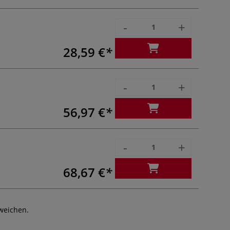
-
+
28,59 €
-
+
56,97 €
-
+
68,67 €
weichen.