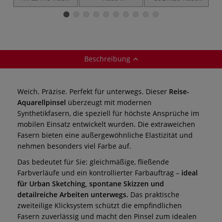
Aquarellpinsel,
Aquarellpinsel,
Verwasch- und
rund, Serie 8510
Schlepper, Serie
Aquarellpinsel,
r
8280
rund, Serie 8442
Beschreibung
Weich. Präzise. Perfekt für unterwegs. Dieser
Reise-
Aquarellpinsel
überzeugt mit modernen
Synthetikfasern, die speziell für höchste Ansprüche im
mobilen Einsatz entwickelt wurden. Die extraweichen
Fasern bieten eine außergewöhnliche Elastizität und
nehmen besonders viel Farbe auf.
Das bedeutet für Sie: gleichmäßige, fließende
Farbverläufe und ein kontrollierter Farbauftrag –
ideal
für Urban Sketching, spontane Skizzen und
detailreiche Arbeiten unterwegs.
Das praktische
zweiteilige Klicksystem schützt die empfindlichen
Fasern zuverlässig und macht den Pinsel zum idealen