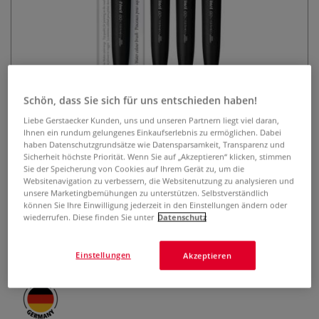
Schön, dass Sie sich für uns entschieden haben!
da Vinci GO CASANEO Reise-
Liebe Gerstaecker Kunden, uns und unseren Partnern liegt viel daran,
Ihnen ein rundum gelungenes Einkaufserlebnis zu ermöglichen. Dabei
Aquarellpinsel, flach, Serie 8898
haben Datenschutzgrundsätze wie Datensparsamkeit, Transparenz und
Sicherheit höchste Priorität. Wenn Sie auf „Akzeptieren“ klicken, stimmen
Sie der Speicherung von Cookies auf Ihrem Gerät zu, um die
0 Bewertungen
Websitenavigation zu verbessern, die Websitenutzung zu analysieren und
unsere Marketingbemühungen zu unterstützen. Selbstverständlich
Reise-Aquarellpinsel mit extraweichen Synthetikfasern.
können Sie Ihre Einwilligung jederzeit in den Einstellungen ändern oder
Hohe Farbaufnahme, elastisch und vegan. Mit Klicksystem
wiederrufen. Diese finden Sie unter
Datenschutz
zum Schutz der Spitze – ideal für Urban Sketching und
unterwegs.
Mehr
Einstellungen
Akzeptieren