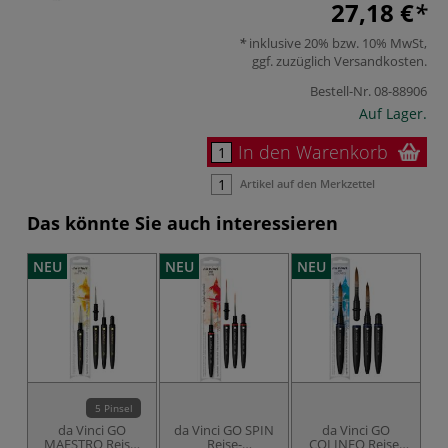
27,18 €
inklusive 20% bzw. 10% MwSt,
ggf. zuzüglich
Versandkosten
.
Bestell-Nr.
08-88906
Auf Lager.
In den Warenkorb
Artikel auf den Merkzettel
Das könnte Sie auch interessieren
NEU
NEU
NEU
N
5 Pinsel
da Vinci GO
da Vinci GO SPIN
da Vinci GO
d
MAESTRO Reise-
Reise-
COLINEO Reise-