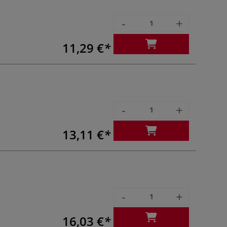
-
+
11,29 €
-
+
13,11 €
-
+
16,03 €