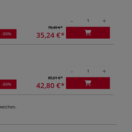
-
+
70,49 €
35,24 €
-50%
-
+
85,61 €
42,80 €
-50%
weichen.