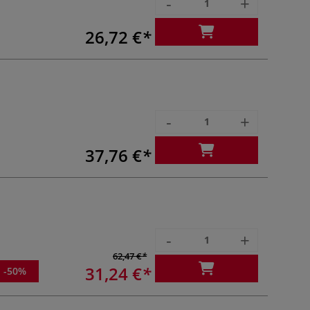
-
+
26,72 €
-
+
37,76 €
-
+
62,47 €
31,24 €
-50%