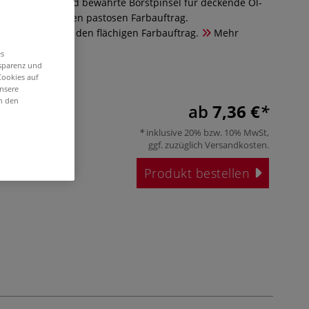
 Serie 7000 sind bewährte Borstpinsel für deckende Öl-
und sowie für den pastosen Farbauftrag.
 Flachpinsel für den flächigen Farbauftrag.
Mehr
es
nsparenz und
Cookies auf
unsere
in den
ab
7,36 €
inklusive 20% bzw. 10% MwSt,
ggf. zuzüglich
Versandkosten
.
Produkt bestellen