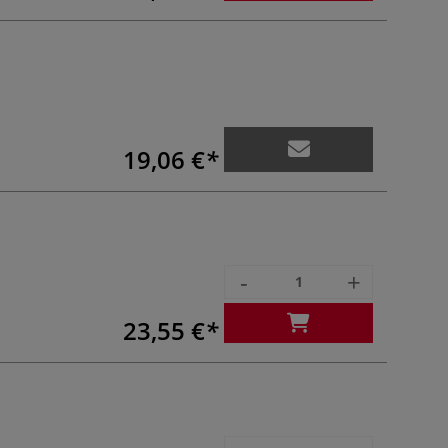
19,06 €
-
+
23,55 €