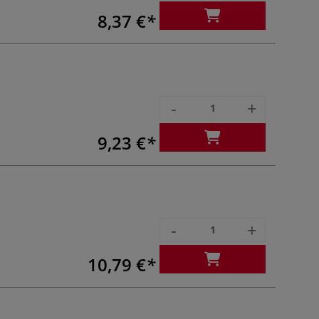
8,37 €
-
+
9,23 €
-
+
10,79 €