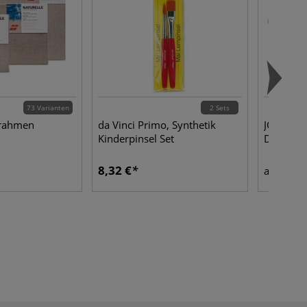
73 Varianten
2 Sets
lrahmen
da Vinci Primo, Synthetik
JOLLY Su
Kinderpinsel Set
Deckfarb
8,32 €
10,3
ab