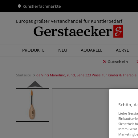
Künstlerfachmärkte
Europas größter Versandhandel für Künstlerbedarf
PRODUKTE
NEU
AQUARELL
ACRYL
Gutschein
Startseite
da Vinci Manolino, rund, Serie 323 Pinsel für Kinder & Therapie
Schön, da
Liebe Gerst
Einkaufserl
Sicherheit h
Ihrem Gerät
Marketingbe