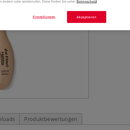
da Vinci Manolin
n ändern oder wiederrufen. Diese finden Sie unter
Datenschutz
Synthetikfasern 
Einstellungen
Akzeptieren
loads
Produktbewertungen