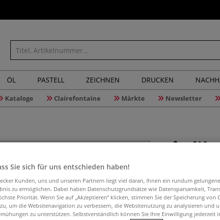
ÖL
PASTELL
ZEICHNEN
DRUCKEN
NACHH
Kataloge
Clairefontaine
Märkte
Newsletter
ss Sie sich für uns entschieden haben!
da Vinci 
für Kinde
aecker Kunden, uns und unseren Partnern liegt viel daran, Ihnen ein rundum gelungen
ebnis zu ermöglichen. Dabei haben Datenschutzgrundsätze wie Datensparsamkeit, Tra
öchste Priorität. Wenn Sie auf „Akzeptieren“ klicken, stimmen Sie der Speicherung von 
 zu, um die Websitenavigation zu verbessern, die Websitenutzung zu analysieren und 
mühungen zu unterstützen. Selbstverständlich können Sie Ihre Einwilligung jederzeit 