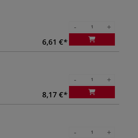
-
+
6,61 €
-
+
8,17 €
-
+