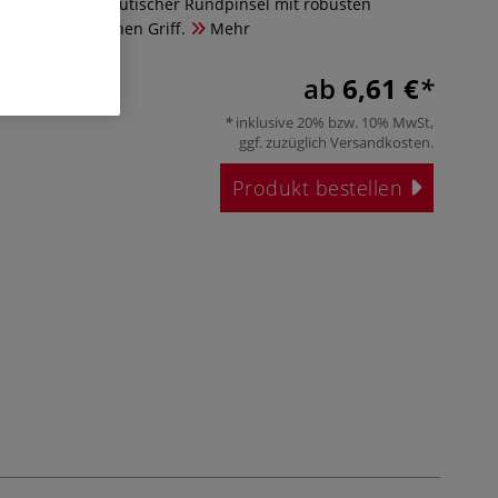
o ist ein therapeutischer Rundpinsel mit robusten
und ergonomischen Griff.
Mehr
ab
6,61 €
inklusive 20% bzw. 10% MwSt,
ggf. zuzüglich
Versandkosten
.
Produkt bestellen