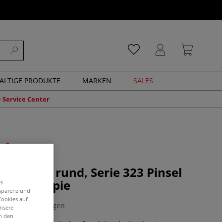
ALTIGE PRODUKTE
MARKEN
SALES
Service Center
Manolino, rund, Serie 323 Pinsel
r & Therapie
es
nsparenz und
Cookies auf
0 Bewertungen
unsere
in den