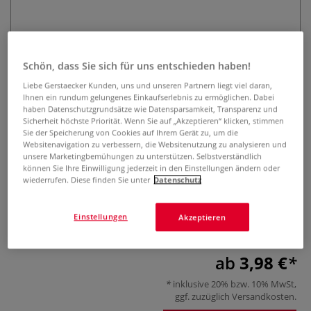
Schön, dass Sie sich für uns entschieden haben!
Liebe Gerstaecker Kunden, uns und unseren Partnern liegt viel daran,
Ihnen ein rundum gelungenes Einkaufserlebnis zu ermöglichen. Dabei
haben Datenschutzgrundsätze wie Datensparsamkeit, Transparenz und
da Vinci NAIL und NAIL-ART Serie
Sicherheit höchste Priorität. Wenn Sie auf „Akzeptieren“ klicken, stimmen
Sie der Speicherung von Cookies auf Ihrem Gerät zu, um die
15700 Synthetikpinsel
Websitenavigation zu verbessern, die Websitenutzung zu analysieren und
unsere Marketingbemühungen zu unterstützen. Selbstverständlich
0 Bewertungen
können Sie Ihre Einwilligung jederzeit in den Einstellungen ändern oder
wiederrufen. Diese finden Sie unter
Datenschutz
Runder Nailpinsel der Serie 15700 mit Plexistiel für feine
Linien oder filigrane und detaillierte Muster im
Einstellungen
Akzeptieren
Nageldesign. Für Acryl-und Geltechnik.
Mehr
ab
3,98 €
inklusive 20% bzw. 10% MwSt,
ggf. zuzüglich
Versandkosten
.