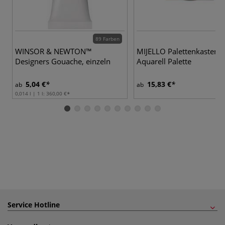
89 Farben
WINSOR & NEWTON™
MIJELLO Palettenkasten 
Designers Gouache, einzeln
Aquarell Palette
5,04 €
15,83 €
ab
ab
0,014 l | 1 l:
360,00 €
Service Hotline