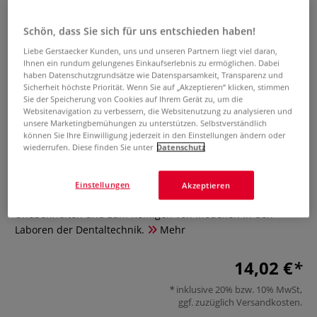
Schön, dass Sie sich für uns entschieden haben!
Liebe Gerstaecker Kunden, uns und unseren Partnern liegt viel daran,
Ihnen ein rundum gelungenes Einkaufserlebnis zu ermöglichen. Dabei
haben Datenschutzgrundsätze wie Datensparsamkeit, Transparenz und
Sicherheit höchste Priorität. Wenn Sie auf „Akzeptieren“ klicken, stimmen
Sie der Speicherung von Cookies auf Ihrem Gerät zu, um die
Websitenavigation zu verbessern, die Websitenutzung zu analysieren und
da Vinci Wachspinsel, Serie 112
unsere Marketingbemühungen zu unterstützen. Selbstverständlich
können Sie Ihre Einwilligung jederzeit in den Einstellungen ändern oder
Dentalpinsel
wiederrufen. Diese finden Sie unter
Datenschutz
0 Bewertungen
Einstellungen
Akzeptieren
da Vinci Serie 112 Wachspinsel zum Glätten von
Unebenheiten und zum Reinigen von Modellen in den
Laboren der Dentaltechnik.
Mehr
14,02 €
inklusive 20% bzw. 10% MwSt,
ggf. zuzüglich
Versandkosten
.