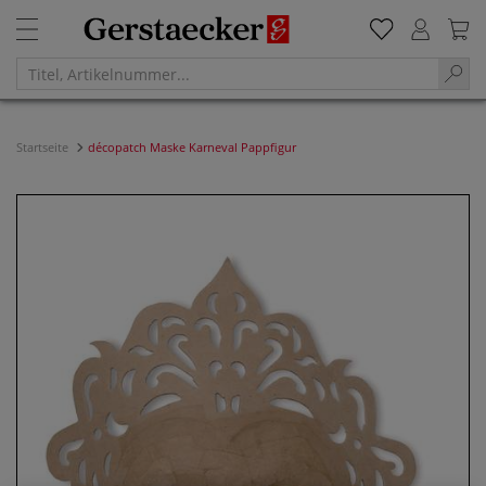
Startseite
décopatch Maske Karneval Pappfigur