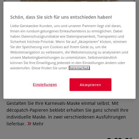
Schön, dass Sie sich für uns entschieden haben!
Liebe Gerstaecker Kunden, uns und unseren Partnern liegt viel daran,
Ihnen ein rundum gelungenes Einkaufserlebnis zu ermöglichen. Dabei
haben Datenschutzgrundsätze wie Datensparsamkeit, Transparenz und
Sicherheit höchste Priorität. Wenn Sie auf „Akzeptieren“ klicken, stimmen
Sie der Speicherung von Cookies auf Ihrem Gerät zu, um die
Websitenavigation zu verbessern, die Websitenutzung zu analysieren und
unsere Marketingbemühungen zu unterstützen. Selbstverständlich
können Sie Ihre Einwilligung jederzeit in den Einstellungen ändern oder
wiederrufen. Diese finden Sie unter
Datenschutz
décopatch Maske Karneval
Pappfigur
Einstellungen
Akzeptieren
0 Bewertungen
Gestalten Sie Ihre Karnevals-Maske einmal selbst. Mit
décopatch-Papieren beklebt erhalten Sie ganz schnell Ihre
individuelle Maske. In zwei verschiedenen Ausführungen
lieferbar.
Mehr