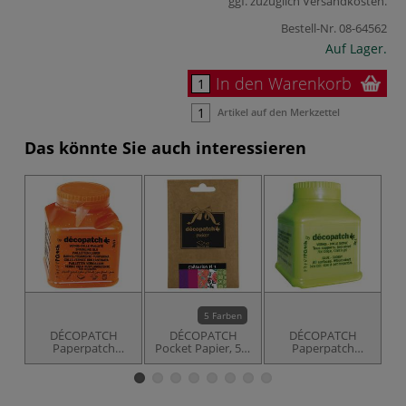
ggf. zuzüglich
Versandkosten
.
Bestell-Nr.
08-64562
Auf Lager.
In den Warenkorb
Artikel auf den Merkzettel
Das könnte Sie auch interessieren
5 Farben
DÉCOPATCH
DÉCOPATCH
DÉCOPATCH
Paperpatch
Pocket Papier, 5er
Paperpatch
Paillettenkleber
Sortiment
Kleber und Lack