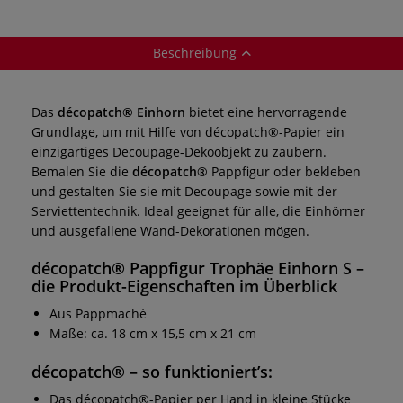
Beschreibung
Das
décopatch® Einhorn
bietet eine hervorragende
Grundlage, um mit Hilfe von décopatch®-Papier ein
einzigartiges Decoupage-Dekoobjekt zu zaubern.
Bemalen Sie die
décopatch®
Pappfigur oder bekleben
und gestalten Sie sie mit Decoupage sowie mit der
Serviettentechnik. Ideal geeignet für alle, die Einhörner
und ausgefallene Wand-Dekorationen mögen.
décopatch® Pappfigur Trophäe Einhorn S
–
die Produkt-Eigenschaften im Überblick
Aus Pappmaché
Maße: ca. 18 cm x 15,5 cm x 21 cm
décopatch®
– so funktioniert’s:
Das décopatch®-Papier per Hand in kleine Stücke