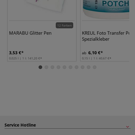
12 Farben
MARABU Glitter Pen
KREUL Foto Transfer Pot
Spezialkleber
3,53 €
6,10 €
ab
0,025 l | 1 l:
141,20 €
0,15 l | 1 l:
40,67 €
Service Hotline