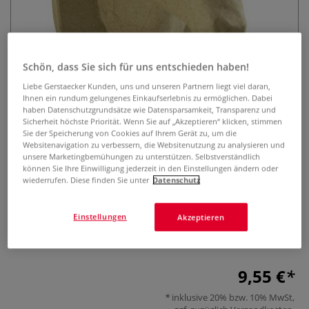
Schön, dass Sie sich für uns entschieden haben!
Liebe Gerstaecker Kunden, uns und unseren Partnern liegt viel daran,
Ihnen ein rundum gelungenes Einkaufserlebnis zu ermöglichen. Dabei
haben Datenschutzgrundsätze wie Datensparsamkeit, Transparenz und
décopatch® Pappfigur Trophäe
Sicherheit höchste Priorität. Wenn Sie auf „Akzeptieren“ klicken, stimmen
Sie der Speicherung von Cookies auf Ihrem Gerät zu, um die
Einhorn S
Websitenavigation zu verbessern, die Websitenutzung zu analysieren und
unsere Marketingbemühungen zu unterstützen. Selbstverständlich
0 Bewertungen
können Sie Ihre Einwilligung jederzeit in den Einstellungen ändern oder
wiederrufen. Diese finden Sie unter
Datenschutz
Die décopatch® Pappfigur Trophäe Einhorn S ist optimal
geeignet um mit décopatch®-Papieren farbenfroh und
Einstellungen
Akzeptieren
individuell gestaltet zu werden. Ideal für die Gestaltung von
märchenhafter Wanddeko.
Mehr
9,55 €
inklusive 20% bzw. 10% MwSt,