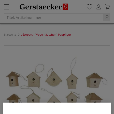
Startseite
décopatch "Vogelhäuschen" Pappfigur