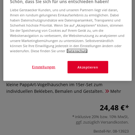
Schön, dass Sie sich für uns entschieden haben!
Liebe Gerstaecker Kunden, uns und unseren Partnern liegt viel daran,
Ihnen ein rundum gelungenes Einkaufserlebnis zu ermöglichen. Dabei
haben Datenschutzgrundsätze wie Datensparsamkeit, Transparenz und
Sicherheit höchste Priorität. Wenn Sie auf „Akzeptieren“ klicken, stimmen
Sie der Speicherung von Cookies auf Ihrem Gerät zu, um die
Websitenavigation zu verbessern, die Websitenutzung zu analysieren und
unsere Marketingbemühungen zu unterstützen. Selbstverständlich
können Sie Ihre Einwilligung jederzeit in den Einstellungen ändern oder
décopatch "Vogelhäuschen"
wiederrufen. Diese finden Sie unter
Datenschutz
Pappfigur
Einstellungen
Akzeptieren
0 Bewertungen
kleine PappArt-Vogelhäuschen im 15er-Set zum
individuellen Bekleben, Bemalen und Gestalten.
Mehr
24,48 €
inklusive 20% bzw. 10% MwSt,
ggf. zuzüglich
Versandkosten
.
Bestell-Nr.
08-13923