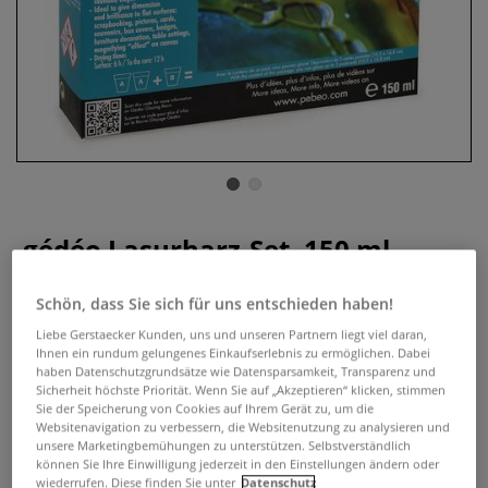
gédéo Lasurharz-Set, 150 ml
0 Bewertungen
Schön, dass Sie sich für uns entschieden haben!
gédéo Lasurharz (Überzugharz)– durchsichtiges, leicht zu
Liebe Gerstaecker Kunden, uns und unseren Partnern liegt viel daran,
Ihnen ein rundum gelungenes Einkaufserlebnis zu ermöglichen. Dabei
handhabender Harz, Das Zwei-Komponenten-Epoxidharz-
haben Datenschutzgrundsätze wie Datensparsamkeit, Transparenz und
System (Harz und Härter) erzeugt feste Oberflächen
Sicherheit höchste Priorität. Wenn Sie auf „Akzeptieren“ klicken, stimmen
mitabgerundeten Kanten und einem Glaspasten-Effekt.
Sie der Speicherung von Cookies auf Ihrem Gerät zu, um die
Websitenavigation zu verbessern, die Websitenutzung zu analysieren und
Mehr
unsere Marketingbemühungen zu unterstützen. Selbstverständlich
können Sie Ihre Einwilligung jederzeit in den Einstellungen ändern oder
wiederrufen. Diese finden Sie unter
Datenschutz