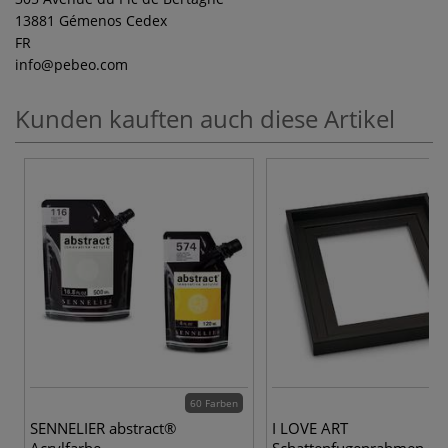
13881 Gémenos Cedex
FR
info
@pebeo.com
Kunden kauften auch diese Artikel
60 Farben
SENNELIER abstract®
I LOVE ART