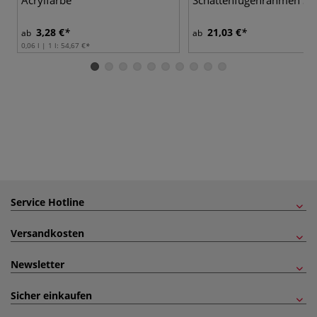
Acrylfarbe
Schattenfugenrahmen Sc
3,28 €
21,03 €
ab
ab
0,06 l | 1 l:
54,67 €
Service Hotline
Versandkosten
Newsletter
Sicher einkaufen